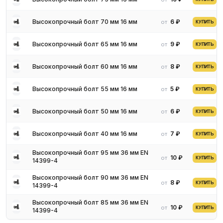
типа, в результате изделия надежно защищены от коррозии.
Высокопрочный болт 70 мм 16 мм
6 ₽
от
КУПИТЬ
Особенности эксплуатации
востребованных метизов
Высокопрочный болт 65 мм 16 мм
9 ₽
от
КУПИТЬ
Основными эксплуатационными преимуществами ВПБ
Высокопрочный болт 60 мм 16 мм
8 ₽
от
КУПИТЬ
являются:
стабильность механических показателей;
Высокопрочный болт 55 мм 16 мм
5 ₽
от
КУПИТЬ
возможность соединять самые ответственные конструкции;
применение в любых условиях.
Высокопрочный болт 50 мм 16 мм
6 ₽
от
КУПИТЬ
Монтаж в металлоконструкциях осуществляется с установкой
двух шайб, что способствует увеличению несущей
Высокопрочный болт 40 мм 16 мм
7 ₽
от
КУПИТЬ
способности. Одна шайба находится под гайкой, вторая
Высокопрочный болт 95 мм 36 мм EN
располагается под шестигранной головкой.
10 ₽
от
КУПИТЬ
14399-4
Конструкции с ВПБ отлично выдерживают вибрации.
Качественные болтовые соединения позволяют
Высокопрочный болт 90 мм 36 мм EN
8 ₽
от
КУПИТЬ
14399-4
смонтированным конструкциям выдерживать перепады
температуры, осадки, сильные ветровые нагрузки, а также
Высокопрочный болт 85 мм 36 мм EN
воздействие агрессивных химических веществ.
10 ₽
от
КУПИТЬ
14399-4