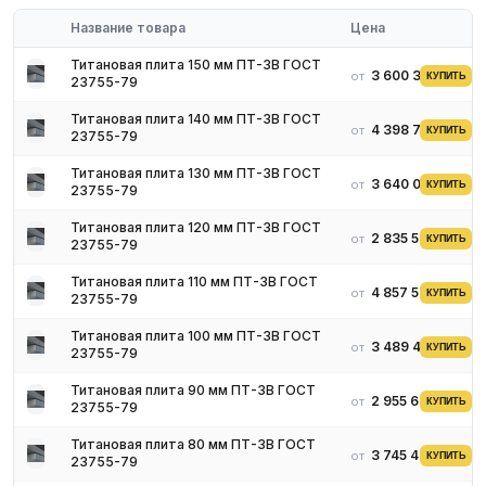
Применение
Название товара
Цена
Монолитные детали авиационных узлов
Титановая плита 150 мм ПТ-3В ГОСТ
Плиты для фрезерования и ЧПУ
3 600 306 ₽
от
КУПИТЬ
23755-79
Крупные фланцы и крышки аппаратов
Титановая плита 140 мм ПТ-3В ГОСТ
Условия поставки
4 398 784 ₽
от
КУПИТЬ
23755-79
Склад в России
Паспорт и сертификат на партию
Титановая плита 130 мм ПТ-3В ГОСТ
3 640 033 ₽
от
КУПИТЬ
23755-79
Резка, доставка по всей России
Вопросы и ответы
Титановая плита 120 мм ПТ-3В ГОСТ
2 835 591 ₽
от
КУПИТЬ
23755-79
Какие марки титановые плиты поставляете?
ВТ1-0, ВТ1-00, ВТ6, ОТ4, ПТ-3В, АТ3, ВТ14, ВТ20. Уточняйте
Титановая плита 110 мм ПТ-3В ГОСТ
4 857 575 ₽
от
размеры у менеджера.
КУПИТЬ
23755-79
Какой ГОСТ?
Титановая плита 100 мм ПТ-3В ГОСТ
ГОСТ 19807-91, сортамент ГОСТ 23755.
3 489 494 ₽
от
КУПИТЬ
23755-79
Титановая плита 90 мм ПТ-3В ГОСТ
2 955 632 ₽
от
КУПИТЬ
23755-79
Титановая плита 80 мм ПТ-3В ГОСТ
3 745 446 ₽
от
КУПИТЬ
23755-79