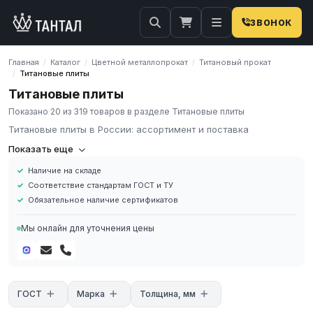
ЗВОНОК
Главная
Каталог
Цветной металлопрокат
Титановый прокат
/
/
/
Титановые плиты
/
Титановые плиты
Показано 20 из 319 товаров в разделе Титановые плиты
Титановые плиты в России: ассортимент и поставка
Титановые плиты: ассортимент и поставка
Показать еще
Титановые плиты — толстолистовой прокат для фрезерных
Наличие на складе
заготовок, монолитных деталей и крупных сварных узлов.
Соответствие стандартам ГОСТ и ТУ
ГК «Тантал» поставляет титановые плиты из сплавов ВТ1-0, ВТ1-
Обязательное наличие сертификатов
00, ВТ6, ОТ4, ПТ-3В, АТ3, ВТ14, ВТ20. Сертификаты, резка в
размер, доставка по России.
Мы онлайн для уточнения цены
Технические характеристики
Марки: ГОСТ 19807-91
Сортамент: ГОСТ 23755
Состояние: отожжённое, нагартованное — по карточке
ГОСТ
Марка
Толщина, мм
товара