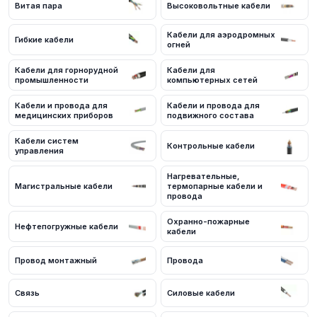
Витая пара
Высоковольтные кабели
сертификаты качества.
Преимущества работы с нами
Кабели для аэродромных
Гибкие кабели
огней
Наличие на складе в России
Соответствие стандартам ГОСТ и ТУ
Кабели для горнорудной
Кабели для
Обязательное наличие сертификатов
промышленности
компьютерных сетей
Доставка по всей России
Кабели и провода для
Кабели и провода для
Резка по метражу заказчика
медицинских приборов
подвижного состава
Гибкая система скидок для оптовых покупателей
Кабели систем
Цены и условия поставки
Контрольные кабели
управления
Цена от 10 руб/м. Для получения актуальных цен и наличия на
Нагревательные,
складе в России свяжитесь с нашими менеджерами. Мы
Магистральные кабели
термопарные кабели и
предложим оптимальные условия поставки и доставки.
провода
Как оформить заказ
Охранно-пожарные
Нефтепогружные кабели
Для оформления заказа кабельной продукции в России вы
кабели
можете связаться с нашими менеджерами по телефону или
через форму обратной связи на сайте. Мы поможем подобрать
Провод монтажный
Провода
оптимальный вариант под ваши требования и рассчитаем
стоимость с учётом объёма заказа.
Связь
Силовые кабели