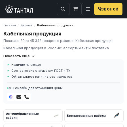
ЗВОНОК
Главная
Каталог
Кабельная продукция
/
/
Кабельная продукция
Показано 20 из 45 342 товаров в разделе Кабельная продукция
Кабельная продукция в России: ассортимент и поставка
Компания «Тантал» предлагает кабельную продукцию в России.
Показать еще
Мы осуществляем оптовые и розничные поставки кабельной
Наличие на складе
продукции и промышленных материалов по всей России.
Соответствие стандартам ГОСТ и ТУ
Основные характеристики
Обязательное наличие сертификатов
В нашем каталоге представлен широкий ассортимент
кабельной продукции различных марок, сечений и типов.
Мы онлайн для уточнения цены
Силовые кабели: ВВГ, ВВГнг, АВВГнг, ВБбШв, АВБбШв для
стационарной прокладки. Контрольные кабели: КВВГ, КВВГнг для
подключения контрольно-измерительных приборов. Провода:
ПВС, ПВ1, ПВ3, ШВВП для электроустановок и бытового
Антивибрационные
применения. Кабели связи и передачи данных. Медные и
Бронированные кабели
кабели
алюминиевые жилы, одножильные и многожильные. Все
изделия соответствуют требованиям ГОСТ и ТУ, имеют