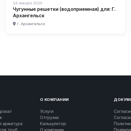
24 января 2026
Чугунные решетки (водоприемная) для: Г.
Архангельск
г. Архангельск
О КОМПАНИИ
ДОКУМ
рокат
Услуги
Согласи
ж
Отгрузки
Согласи
я арматура
Калькулятор
Политик
для труб
О компании
Правила