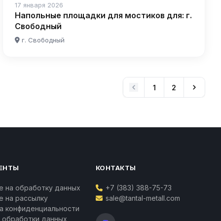
17 января 2026
Напольные площадки для мостиков для: г.
Свободный
г. Свободный
1
2
ЕНТЫ
КОНТАКТЫ
е на обработку данных
+7 (383) 388-75-73
Ваш личный менеджер
е на рассылку
sale@tantal-metall.com
Татьяна Воропаева
а конфиденциальности
Контакты
 обработки данных