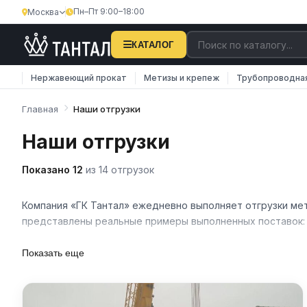
Пн–Пт 9:00–18:00
Москва
КАТАЛОГ
Нержавеющий прокат
Метизы и крепеж
Трубопроводна
Главная
Наши отгрузки
Наши отгрузки
Показано 12
из 14 отгрузок
Компания «ГК Тантал» ежедневно выполняет отгрузки мет
представлены реальные примеры выполненных поставок: о
Мы работаем с промышленными предприятиями, строитель
Показать еще
— в день обращения при наличии продукции. Каждая пос
сертификатов качества.
Для оформления заказа свяжитесь с нашими менеджерами 