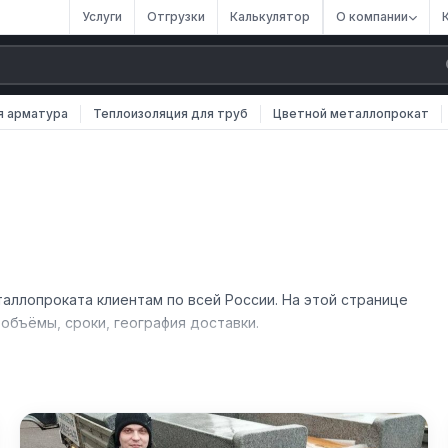
Услуги
Отгрузки
Калькулятор
О компании
я арматура
Теплоизоляция для труб
Цветной металлопрокат
аллопроката клиентам по всей России. На этой странице
бъёмы, сроки, география доставки.
ными компаниями и частными заказчиками. Отгрузка со склад
тавка сопровождается полным комплектом документов и
по телефону или через форму обратной связи на сайте.