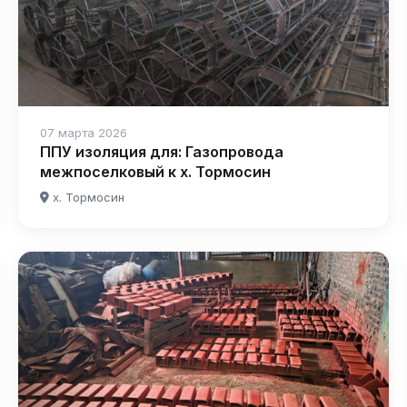
07 марта 2026
ППУ изоляция для: Газопровода
межпоселковый к х. Тормосин
х. Тормосин