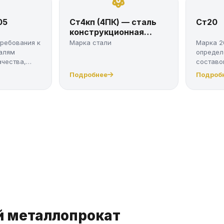
05
Ст4кп (4ПК) — сталь
Ст20
конструкционная
углеродистая по ГОСТ
требования к
Марка стали
Марка 2
380-2005
алям
определ
ачества,
составо
свойства
Подробнее
Подроб
й металлопрокат