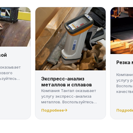
вой
Резка
 оказывает
кового
Компани
Экспресс-анализ
ьзуйтесь
услугу 
металлов и сплавов
Восполь
Компания Тантал оказывает
качестве
услугу экспресс-анализа
металлов. Воспользуйтесь
качес...
Подробнее
Подроб