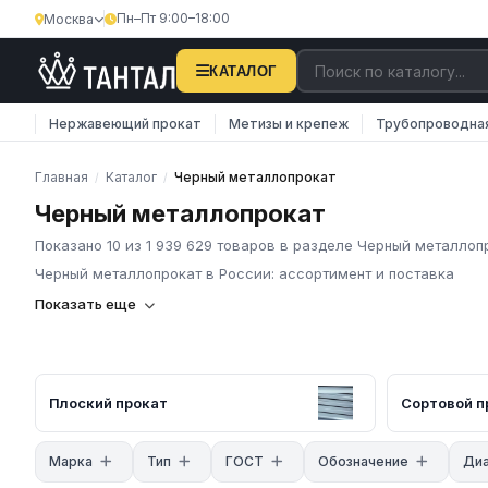
Пн–Пт 9:00–18:00
Москва
КАТАЛОГ
Нержавеющий прокат
Метизы и крепеж
Трубопроводна
Главная
Каталог
Черный металлопрокат
/
/
Черный металлопрокат
Показано 10 из 1 939 629 товаров в разделе Черный металлоп
Черный металлопрокат в России: ассортимент и поставка
Компания «Тантал» предлагает чёрный металлопрокат в Росс
Показать еще
и промышленных материалов по всей России.
Основные характеристики
В нашем каталоге представлен широкий ассортимент чёрного
прокат: горячекатаные листы по ГОСТ 19903, холоднокатаные 
Плоский прокат
Сортовой п
Трубный прокат: трубы ВГП по ГОСТ 3262, электросварные по
квадратного и прямоугольного сечения. Сортовой прокат: арма
Марка
Тип
ГОСТ
Обозначение
Диа
равнополочные и неравнополочные, швеллеры, двутавры, ката
сертификаты качества.