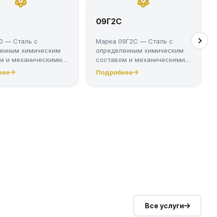
09Г2С
0 — Сталь с
Марка 09Г2С — Сталь с
енным химическим
определенным химическим
м и механическими
составом и механическими
ми....
свойствам...
нее
Подробнее
Все услуги