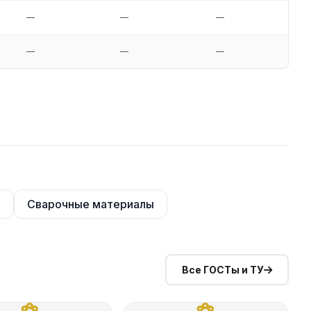
—
—
—
—
—
—
—
—
а
Сварочные материалы
Все ГОСТы и ТУ