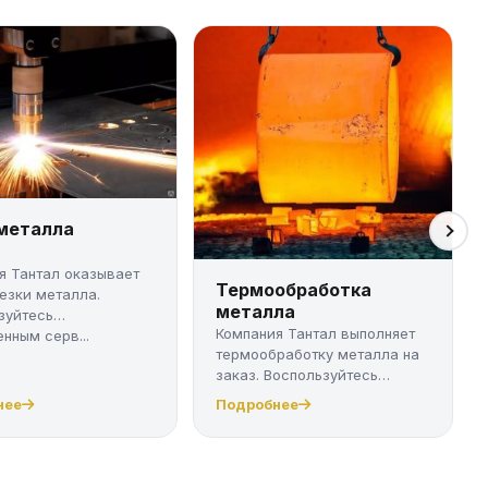
 металла
я Тантал оказывает
Термообработка
резки металла.
металла
зуйтесь
Компания Тантал выполняет
нным серв...
термообработку металла на
заказ. Воспользуйтесь
качест...
нее
Подробнее