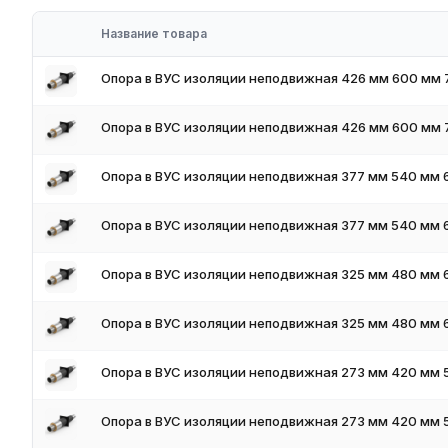
Преимущества работы с нами
Название товара
Наличие на складе в России
Соответствие стандартам ГОСТ и ТУ
Опора в ВУС изоляции неподвижная 426 мм 600 мм 
Обязательное наличие сертификатов
Доставка по всей России
Опора в ВУС изоляции неподвижная 426 мм 600 мм 
Резка и обработка по размерам заказчика
Гибкая система скидок для оптовых покупателей
Опора в ВУС изоляции неподвижная 377 мм 540 мм 
Цены и условия поставки
Цена от 45 000 руб/т. Для получения актуальных цен и налич
Опора в ВУС изоляции неподвижная 377 мм 540 мм 
предложим оптимальные условия поставки и доставки.
Как оформить заказ
Опора в ВУС изоляции неподвижная 325 мм 480 мм 
Для оформления заказа чёрного металлопроката в России вы
форму обратной связи на сайте. Мы поможем подобрать опти
Опора в ВУС изоляции неподвижная 325 мм 480 мм 
учётом объёма заказа.
Опора в ВУС изоляции неподвижная 273 мм 420 мм 
Опора в ВУС изоляции неподвижная 273 мм 420 мм 