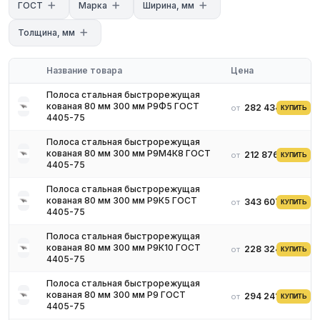
ГОСТ
Марка
Ширина, мм
Ширина: 10–200 мм
Толщина: 4–50 мм
Толщина, мм
Твёрдость после термообработки: HRC 63–66
Применение
Название товара
Цена
Пластины и напайки для составных токарных и строгальных
резцов
Полоса стальная быстрорежущая
Ножи для деревообрабатывающего и бумагорезательного
кованая 80 мм 300 мм Р9Ф5 ГОСТ
282 434 ₽
от
КУПИТЬ
4405-75
оборудования
Вставки и режущие элементы специального инструмента
Полоса стальная быстрорежущая
Протяжки и долбяки плоской формы
кованая 80 мм 300 мм Р9М4К8 ГОСТ
212 876 ₽
от
КУПИТЬ
4405-75
Нестандартные лезвия и скребки повышенной
износостойкости
Полоса стальная быстрорежущая
Условия поставки
кованая 80 мм 300 мм Р9К5 ГОСТ
343 607 ₽
от
КУПИТЬ
4405-75
Наличие на складе в России
Доставка по всей России
Полоса стальная быстрорежущая
Резка в размер по вашим требованиям
кованая 80 мм 300 мм Р9К10 ГОСТ
228 324 ₽
от
КУПИТЬ
4405-75
Сертификат качества с химсоставом и твёрдостью
Полоса стальная быстрорежущая
кованая 80 мм 300 мм Р9 ГОСТ
294 241 ₽
от
КУПИТЬ
4405-75