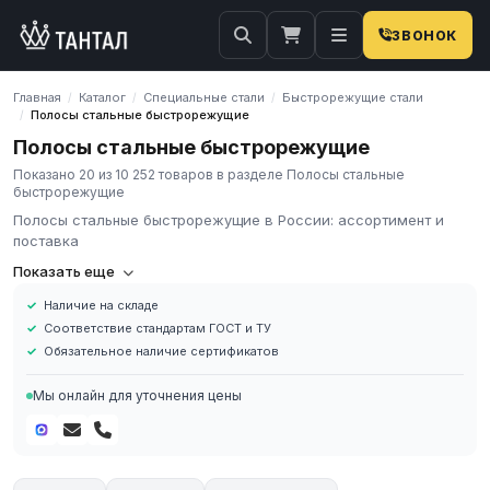
ЗВОНОК
Главная
Каталог
Специальные стали
Быстрорежущие стали
/
/
/
Полосы стальные быстрорежущие
/
Полосы стальные быстрорежущие
Показано 20 из 10 252 товаров в разделе Полосы стальные
быстрорежущие
Полосы стальные быстрорежущие в России: ассортимент и
поставка
Полосы стальные быстрорежущие в России
Показать еще
Полосы из быстрорежущей стали — плоский сортовой прокат
Наличие на складе
прямоугольного сечения из сталей Р6М5, Р18, Р9. Основная
Соответствие стандартам ГОСТ и ТУ
заготовка для изготовления составных режущих инструментов
Обязательное наличие сертификатов
с напаянными пластинами, ножей, лезвий и вставок.
Поставляются по ГОСТ 19265-73 (быстрорежущая сталь) и
Мы онлайн для уточнения цены
ГОСТ 103 (полосы стальные горячекатаные).
Характеристики
Стандарт: ГОСТ 19265-73, ГОСТ 103
Марки стали: Р6М5, Р18, Р9, Р12