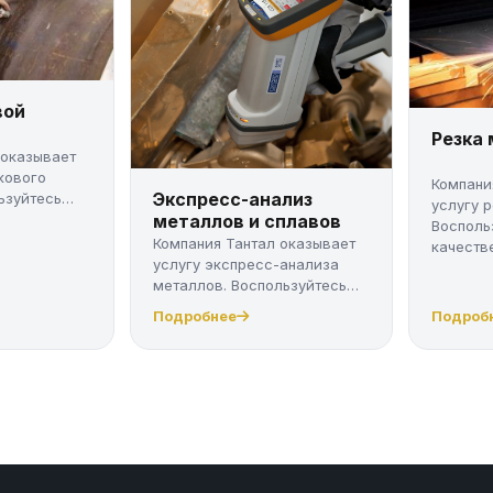
вой
Резка
 оказывает
кового
Компани
Экспресс-анализ
ьзуйтесь
услугу 
металлов и сплавов
Восполь
Компания Тантал оказывает
качестве
услугу экспресс-анализа
металлов. Воспользуйтесь
качес...
Подробнее
Подроб