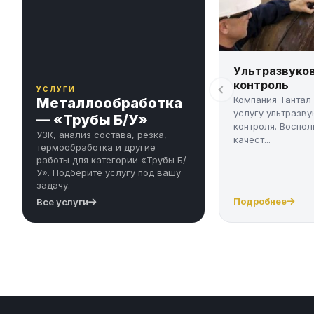
Ультразвуко
контроль
УСЛУГИ
Компания Тантал
Металлообработка
услугу ультразву
— «Трубы Б/У»
контроля. Воспол
УЗК, анализ состава, резка,
качест...
термообработка и другие
работы для категории «Трубы Б/
У». Подберите услугу под вашу
задачу.
Подробнее
Все услуги