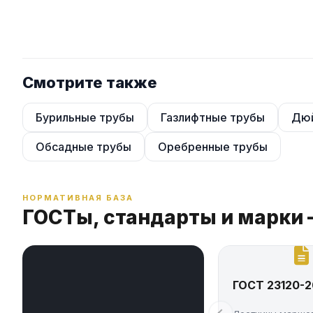
горная промышленность (работы, связанные с добычей поле
бурение водных скважин для частного сектора;
укрепление береговой линии;
сельское хозяйство.
Смотрите также
Бурильные трубы
Газлифтные трубы
Дюй
Обсадные трубы
Оребренные трубы
НОРМАТИВНАЯ БАЗА
ГОСТы, стандарты и марки 
ГОСТ 23120-2