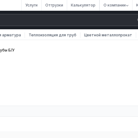
Услуги
Отгрузки
Калькулятор
О компании
я арматура
Теплоизоляция для труб
Цветной металлопрокат
убы Б/У
й на улицах и внутри зданий. Материал до конца свой ресурс не
ии.