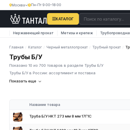
Пн–Пт 9:00–18:00
Москва
КАТАЛОГ
Нержавеющий прокат
Метизы и крепеж
Трубопроводна
Главная
Каталог
Черный металлопрокат
Трубный прокат
Тр
/
/
/
/
Трубы Б/У
Показано 10 из 700 товаров в разделе Трубы Б/У
Трубы Б/У в России: ассортимент и поставка
Труба б/у
Показать еще
Трубы б/у используют, как материал для монтажа коммуникаци
исчерпал, демонтирован по всем правилам для такой продукц
Название товара
Труба Б/У НКТ 273 мм 8 мм 17Г1С
Технические характеристики