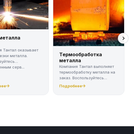
 металла
я Тантал оказывает
Термообработка
резки металла.
металла
зуйтесь
Компания Тантал выполняет
нным серв...
термообработку металла на
заказ. Воспользуйтесь
качест...
нее
Подробнее