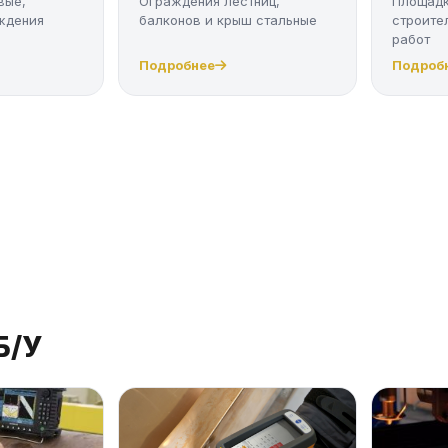
вые,
Ограждения лестниц,
Площадк
ждения
балконов и крыш стальные
строите
работ
Подробнее
Подроб
Б/У