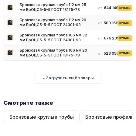
до 2.3% бериллия. Данный вид бронзового трубного проката
Бронзовая круглая труба 112 мм 25
самый износостойкий. Трубы отличаются отменной прочностью
644 149 ₽
от
КУПИТЬ
мм БрОЦС5-5-5 ГОСТ 18175-78
и упругостью, а потому их применяют в экстремальных
условиях, при существенных перепадах температур, а также
Бронзовая круглая труба 112 мм 20
580 168 ₽
от
КУПИТЬ
влиянии агрессивной химической среды.
мм БрОЦС5-5-5 ГОСТ 24301-93
Свинцовая бронза востребована меньше, из-за присутствия в
Бронзовая круглая труба 106 мм 32
676 205 ₽
от
составе вредного вещества. Достоинство свинцовой бронзы,
КУПИТЬ
мм БрОЦС5-5-5 ГОСТ 24301-93
наряду с коррозийной стойкостью и прочностью - хорошие
Бронзовая круглая труба 106 мм 20
антифрикционные качества (низкий показатель трения). Такую
523 956 ₽
от
КУПИТЬ
мм БрОЦС5-5-5 ГОСТ 18175-78
бронзу используют при изготовлении вкладок подшипников
скольжения.
Марганцевую бронзу задействуют в производстве паровой
арматуры.
Загрузить ещё товары
Труба из бронзы общего применения изготавливается в
соответствии с Госстандартом 1208-90, продукция для
производства пружин – согласно ГОСТ 2622-2016. Процесс
Смотрите также
отлива трубных бронзовых изделий регламентируется ГОСТ
24301-93.
Бронзовые круглые трубы
Бронзовые профиль
Бронзовый трубопрокат выпускают следующих
высокоточных параметров:
толщина стенок - от 5 мм;