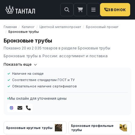
ЗВОНОК
Главная
Каталог
Цветной металлопрокат
Бронзовый прокат
/
/
/
Бронзовые трубы
/
Бронзовые трубы
Показано 20 из 2 035 товаров в разделе Бронзовые трубы
Бронзовые трубы в России: ассортимент и поставка
Бронзовые трубы
Показать еще
Наличие на складе
Под бронзовыми трубами подразумевают металлопрокатные
Соответствие стандартам ГОСТ и ТУ
изделия с круглым, овальным либо же плоскоовальным
Обязательное наличие сертификатов
поперечным срезом и полым пространством внутри. Данную
продукцию изготавливают посредством горячей или холодной
Мы онлайн для уточнения цены
прокатки из бронзы и ее сплавов с кремнием, оловом,
бериллием и пр. элементами.
Бронзовый прокат применяют для трубопроводов, через
которые транспортируются химически активные растворы или
Бронзовые профильные
жидкости технического назначения, а также при обустройстве
Бронзовые круглые трубы
трубы
газо- и водопроводов.