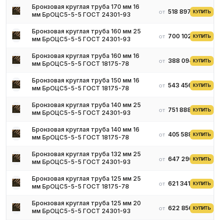
алюминий, что делает их весьма легкими. Такие марки хорошо
Бронзовая круглая труба 170 мм 16
518 897 ₽
от
КУПИТЬ
мм БрОЦС5-5-5 ГОСТ 24301-93
подходят в качестве аппаратуры для химической отрасли.
БрАЖМЦ10-3-1.5 еще используют при изготовлении элементов
Бронзовая круглая труба 160 мм 25
криогенного оборудования.
700 102 ₽
от
КУПИТЬ
мм БрОЦС5-5-5 ГОСТ 24301-93
БрОЦС – марка бронзы, в составе которой имеется олово.
Бронзовая круглая труба 160 мм 16
Такие оловянные бронзы отличаются выраженными
388 094 ₽
от
КУПИТЬ
мм БрОЦС5-5-5 ГОСТ 18175-78
антикоррозийными и антифрикционными свойствами,
жесткостью, прочностью, а также низким коэффициентом
Бронзовая круглая труба 150 мм 16
543 456 ₽
от
КУПИТЬ
трения. Они востребованы в автомобильной промышленности, к
мм БрОЦС5-5-5 ГОСТ 18175-78
примеру, для прокладок и втулок.
Бронзовая круглая труба 140 мм 25
Кроме алюминиевой и оловянной бронзы, также выделяют
751 888 ₽
от
КУПИТЬ
мм БрОЦС5-5-5 ГОСТ 24301-93
кремниевую бронзу. В ее сплав добавляется марганец, цинк и
никель. По своим механическим характеристикам такая бронза
Бронзовая круглая труба 140 мм 16
405 588 ₽
от
КУПИТЬ
мм БрОЦС5-5-5 ГОСТ 18175-78
весьма близка к стали высокой марки. Но, в сравнении со
сталью, труба из бронзы хорошо выдерживает
Бронзовая круглая труба 132 мм 25
транспортировку химических материалов, которые вызывают
647 290 ₽
от
КУПИТЬ
мм БрОЦС5-5-5 ГОСТ 24301-93
коррозию стали. Вдобавок кремниевая бронза выступает
экологичным материалом и имеет хорошую устойчивость к
Бронзовая круглая труба 125 мм 25
621 341 ₽
от
КУПИТЬ
мм БрОЦС5-5-5 ГОСТ 18175-78
ударам. Ее используют при изготовлении насосов и
составляющих клапанов.
Бронзовая круглая труба 125 мм 20
622 856 ₽
от
КУПИТЬ
Бериллиевую бронзу получают посредством добавления от 1.8
мм БрОЦС5-5-5 ГОСТ 24301-93