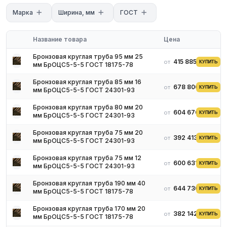
Марка
Ширина, мм
ГОСТ
Название товара
Цена
Бронзовая круглая труба 95 мм 25
415 885 ₽
от
КУПИТЬ
мм БрОЦС5-5-5 ГОСТ 18175-78
Бронзовая круглая труба 85 мм 16
678 800 ₽
от
КУПИТЬ
мм БрОЦС5-5-5 ГОСТ 24301-93
Бронзовая круглая труба 80 мм 20
604 676 ₽
от
КУПИТЬ
мм БрОЦС5-5-5 ГОСТ 24301-93
Бронзовая круглая труба 75 мм 20
392 413 ₽
от
КУПИТЬ
мм БрОЦС5-5-5 ГОСТ 24301-93
Характеристики проката и соответствие
Бронзовая круглая труба 75 мм 12
600 631 ₽
от
КУПИТЬ
мм БрОЦС5-5-5 ГОСТ 24301-93
Госстандартам
Бронзовая круглая труба 190 мм 40
644 730 ₽
от
КУПИТЬ
мм БрОЦС5-5-5 ГОСТ 18175-78
Трубные металлоизделия в основном производят из бронзы
следующих марок: БрАЖН10-4-4, БрАЖМЦ10-3-1.5, БрОЦС и
Бронзовая круглая труба 170 мм 20
Бр03Ц7С5Н1 и некоторых других. Первые две марки в своем
382 142 ₽
от
КУПИТЬ
мм БрОЦС5-5-5 ГОСТ 18175-78
составе олова не имеют, а содержат в большом количестве