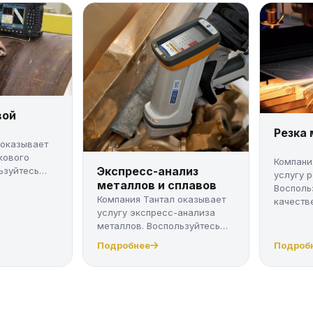
вой
Резка
 оказывает
кового
Компани
Экспресс-анализ
ьзуйтесь
услугу 
металлов и сплавов
Восполь
Компания Тантал оказывает
качестве
услугу экспресс-анализа
металлов. Воспользуйтесь
качес...
Подробнее
Подроб