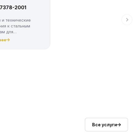
17378-2001
 и технические
ния к стальным
ам для
оводов
нее
Все услуги