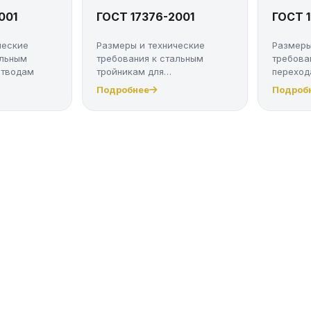
001
ГОСТ 17376-2001
ГОСТ 
ческие
Размеры и технические
Размеры
альным
требования к стальным
требова
отводам
тройникам для
переход
трубопроводов
трубопр
Подробнее
Подроб