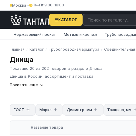
Пн–Пт 9:00–18:00
Москва
КАТАЛОГ
Нержавеющий прокат
Метизы и крепеж
Трубопроводна
Главная
Каталог
Трубопроводная арматура
Соединительная
/
/
/
Днища
Показано 20 из 202 товаров в разделе Днища
Днища в России: ассортимент и поставка
Днища
— торцевые заглушки для сосудов, резервуаров и апп
Показать еще
или сваркой, применяются в нефтехимическом, энергетическ
ГК «Тантал» поставляет эллиптические, полусферические и п
по ГОСТ 6533-78. Марки: Ст3, 09Г2С, 12Х18Н10Т, 10Х17Н13М2Т.
ГОСТ
Марка
Диаметр, мм
Толщина, мм
Диаметр: 100–3000 мм
Давление: до 16 МПа
Материал: Ст3, 09Г2С, нержавейка
Название товара
Сертификаты, доставка по России