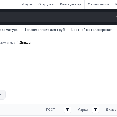
Услуги
Отгрузки
Калькулятор
О компании
я арматура
Теплоизоляция для труб
Цветной металлопрокат
 арматура
Днища
/
аратов давления. Изготавливаются из листовой стали штамповкой
ом и пищевом оборудовании.
лоские днища из углеродистых, нержавеющих и легированных стал
ГОСТ
Марка
Диаме