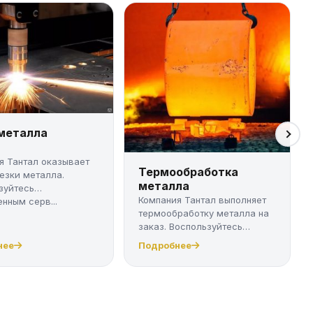
 металла
я Тантал оказывает
Термообработка
резки металла.
металла
зуйтесь
Компания Тантал выполняет
нным серв...
термообработку металла на
заказ. Воспользуйтесь
качест...
нее
Подробнее