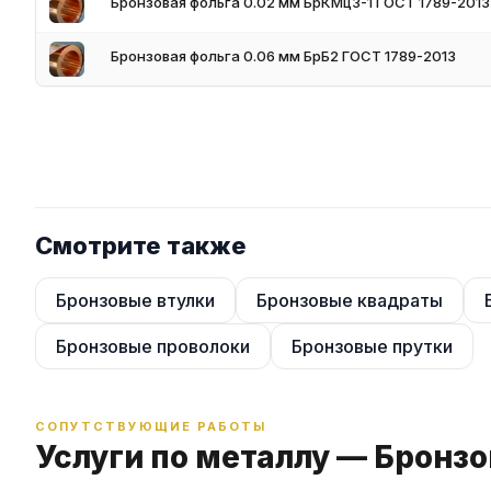
Бронзовая фольга 0.02 мм БрКМц3-1 ГОСТ 1789-2013
Ассортимент данного тонколистового проката наделен множе
эстетическая привлекательность поверхности;
Бронзовая фольга 0.06 мм БрБ2 ГОСТ 1789-2013
высокий модуль тепло- и электропроводности;
длительная эксплуатация, износоустойчивость;
устойчивостью к агрессивным средам;
повышенные антикоррозионные характеристики;
твердость, пластичность, упругость;
стойкость к деформации, большим нагрузкам;
легко поддается резке, штамповке.
Смотрите также
Области применения
Бронзовые втулки
Бронзовые квадраты
машиностроительная промышленность;
станкостроительный комплекс;
Бронзовые проволоки
Бронзовые прутки
электротехническое производство;
прикладное дело;
книгопечатанье, полиграфия;
СОПУТСТВУЮЩИЕ РАБОТЫ
ювелирная отрасль.
Услуги по металлу — Бронзо