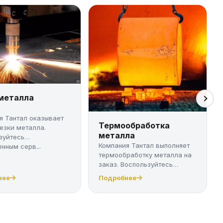
 металла
я Тантал оказывает
Термообработка
резки металла.
металла
зуйтесь
Компания Тантал выполняет
нным серв...
термообработку металла на
заказ. Воспользуйтесь
качест...
нее
Подробнее