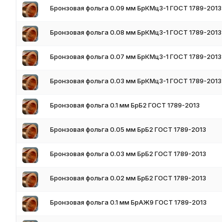
Бронзовая фольга 0.09 мм БрКМц3-1 ГОСТ 1789-2013
Фольга данного сортамента производится из высококачестве
Стабилизирующие вещества (олово, бериллий, никель и др.) 
характеристики расплавов на основе меди (97%).
Бронзовая фольга 0.08 мм БрКМц3-1 ГОСТ 1789-2013
При производстве фольги самыми востребованными марками 
марганцевый, бериллиевый, оловянный, безоловянные бронз
Бронзовая фольга 0.07 мм БрКМц3-1 ГОСТ 1789-2013
обладающие повышенной износостойкостью, пластичностью, л
Бронзовая фольга 0.03 мм БрКМц3-1 ГОСТ 1789-2013
Требования к качеству
Бронзовая фольга 0.1 мм БрБ2 ГОСТ 1789-2013
Сводом нормативов
ГОСТа 10025-78
точно предписаны проце
маркировка, транспортировка, условия хранение, срок годнос
Государственный стандарт исключает наличие на поверхности 
Бронзовая фольга 0.05 мм БрБ2 ГОСТ 1789-2013
трещины, расслоения, волнистость, перегибы, вздутия, плен. 
Бронзовая фольга 0.03 мм БрБ2 ГОСТ 1789-2013
Особенности производства
Бронзовая фольга 0.02 мм БрБ2 ГОСТ 1789-2013
Выпуск осуществляется по трем технологиям:
путем холодного проката (М-мягкая);
Бронзовая фольга 0.1 мм БрАЖ9 ГОСТ 1789-2013
горячекатаным способом (Т-твердая).
При этих двух методах бронзовый полуфабрикат (лента, полос