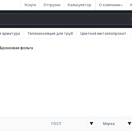
Услуги
Отгрузки
Калькулятор
О компании
я арматура
Теплоизоляция для труб
Цветной металлопрокат
Бронзовая фольга
ката, относящийся к особой разновидности цветной
оизделий является тончайшая раскатка, показатель которой
ГОСТ
Марка