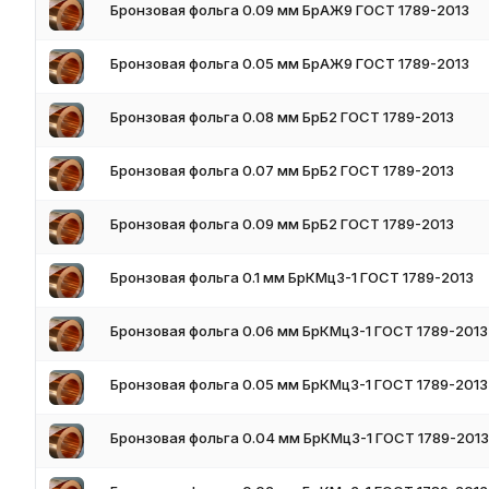
выполняется в несколько приемов, то есть заготовка фольгиру
Бронзовая фольга 0.09 мм БрАЖ9 ГОСТ 1789-2013
заданной толщиной.
Бронзовая фольга 0.05 мм БрАЖ9 ГОСТ 1789-2013
Посредством электролитического осаждения.
Производство фольги выполняется на специальной гальваниче
Бронзовая фольга 0.08 мм БрБ2 ГОСТ 1789-2013
при прохождении через электролит постоянного тока. Электр
выпускается в двухстороннем виде. Одна сторона, из-за конта
- блестящая.
Бронзовая фольга 0.07 мм БрБ2 ГОСТ 1789-2013
Классификация
Бронзовая фольга 0.09 мм БрБ2 ГОСТ 1789-2013
Бронзовая фольга систематизируется по точности изготовлени
Бронзовая фольга 0.1 мм БрКМц3-1 ГОСТ 1789-2013
Н -нормальная;
П- повышенная.
Бронзовая фольга 0.06 мм БрКМц3-1 ГОСТ 1789-2013
По толщине изделия группируется на три категории:
стандартная – 0,035-0,05 мм;
Бронзовая фольга 0.05 мм БрКМц3-1 ГОСТ 1789-2013
тонкомерная – до 0,03 мм;
толстая – 0,07-0,5 мм.
Бронзовая фольга 0.04 мм БрКМц3-1 ГОСТ 1789-2013
Преимущества