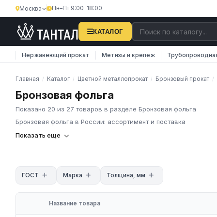
Пн–Пт 9:00–18:00
Москва
КАТАЛОГ
Нержавеющий прокат
Метизы и крепеж
Трубопроводна
Главная
Каталог
Цветной металлопрокат
Бронзовый прокат
/
/
/
/
Бронзовая фольга
Показано 20 из 27 товаров в разделе Бронзовая фольга
Бронзовая фольга в России: ассортимент и поставка
Бронзовая фольга
Показать еще
Бронзовая фольга – типоразмер длинномерного сортового про
металлопродукции. Отличительная особенность данных металл
ГОСТ
Марка
Толщина, мм
варьируется от 1 микрона до 0,5 мм.
Название товара
Изготовление