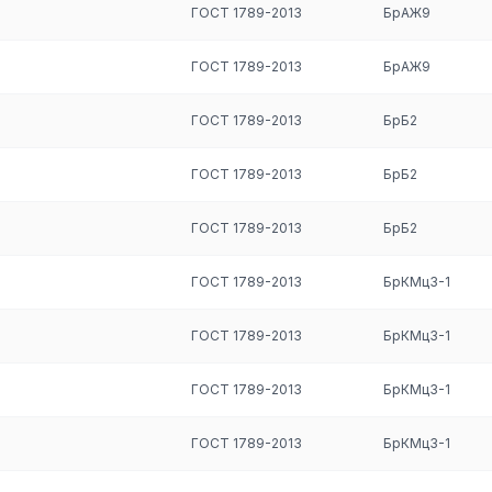
ется (прокатывается) до тех пор, пока не получится изделие с точн
ГОСТ 1789-2013
БрАЖ9
ГОСТ 1789-2013
БрАЖ9
ской установке. При таком процессе металл выделяется на катоде
ГОСТ 1789-2013
БрБ2
олитическая тонкопленочная бронзовая металлопродукция
кта с раствором, имеет матовый оттенок, другая (не контактирующ
ГОСТ 1789-2013
БрБ2
ГОСТ 1789-2013
БрБ2
я:
ГОСТ 1789-2013
БрКМц3-1
ГОСТ 1789-2013
БрКМц3-1
ГОСТ 1789-2013
БрКМц3-1
ГОСТ 1789-2013
БрКМц3-1