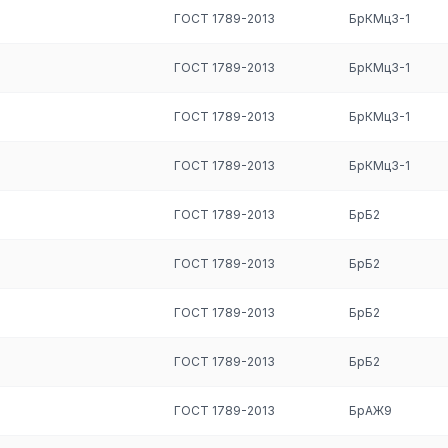
ГОСТ 1789-2013
БрКМц3-1
нных сплавов меди, содержащих различные легирующие наполните
значительно повышают физические, механические, эксплуатационн
ГОСТ 1789-2013
БрКМц3-1
являются высокотехничные, сложнолегированные кремнисто-
овые расплавы
БрБ2, БрБНТ1,9, БрОФ6,5-0,15, БрКМц3-1
,
ГОСТ 1789-2013
БрКМц3-1
егкостью обработки.
ГОСТ 1789-2013
БрКМц3-1
сс выпуска, марки стартового сырья, допуски, калибровка,
ГОСТ 1789-2013
БрБ2
ти бронзовой фольги.
бронзовой фольги таких дефектов как: локальные потемнения, рис
ГОСТ 1789-2013
БрБ2
На торцах не должно быть надрывов, скол и загибов.
ГОСТ 1789-2013
БрБ2
ГОСТ 1789-2013
БрБ2
ГОСТ 1789-2013
БрАЖ9
а) пропускается между валками прокатного стана. Операция