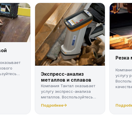
вой
Резка
 оказывает
кового
Компани
Экспресс-анализ
ьзуйтесь
услугу 
металлов и сплавов
Восполь
Компания Тантал оказывает
качестве
услугу экспресс-анализа
металлов. Воспользуйтесь
качес...
Подробнее
Подроб