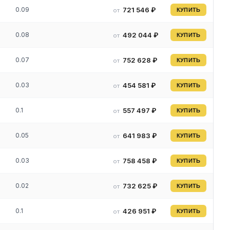
0.09
721 546 ₽
от
КУПИТЬ
ли.
ые
0.08
492 044 ₽
от
КУПИТЬ
0.07
752 628 ₽
от
КУПИТЬ
0.03
454 581 ₽
от
КУПИТЬ
0.1
557 497 ₽
от
КУПИТЬ
ки,
0.05
641 983 ₽
от
КУПИТЬ
0.03
758 458 ₽
от
КУПИТЬ
0.02
732 625 ₽
от
КУПИТЬ
0.1
426 951 ₽
от
КУПИТЬ