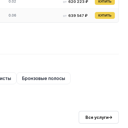
0.02
620 223 ₽
от
КУПИТЬ
0.06
639 547 ₽
от
КУПИТЬ
листы
Бронзовые полосы
Все услуги