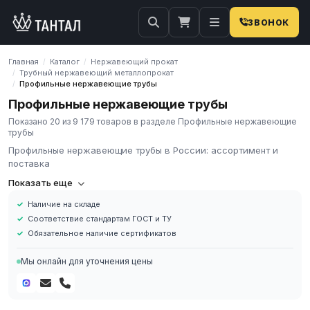
ЗВОНОК
Главная
Каталог
Нержавеющий прокат
/
/
Трубный нержавеющий металлопрокат
/
Профильные нержавеющие трубы
/
Профильные нержавеющие трубы
Показано 20 из 9 179 товаров в разделе Профильные нержавеющие
трубы
Профильные нержавеющие трубы в России: ассортимент и
поставка
Профильные нержавеющие трубы
Показать еще
**Профильные нержавеющие трубы** — трубы квадратного и
Наличие на складе
прямоугольного сечения из **AISI 304** (08Х18Н10), реже
Соответствие стандартам ГОСТ и ТУ
**AISI 430**. Изготавливаются по **ГОСТ 19277-2016**.
Обязательное наличие сертификатов
Применяются в ограждениях, мебели, архитектуре и лёгких
конструкциях. **9 179** позиций.
Мы онлайн для уточнения цены
Мини-таблица
- Сечение: Значение квадрат, прямоугольник
- ГОСТ: Значение 19277-2016