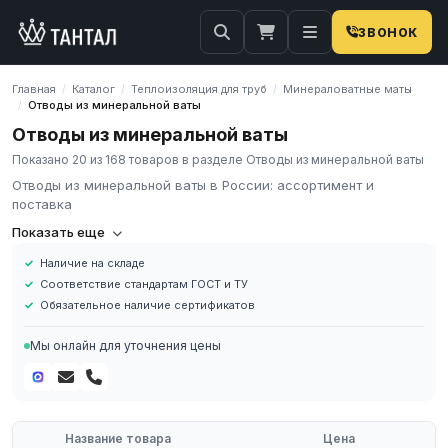
ЗВОНОК
Главная
Каталог
Теплоизоляция для труб
Минераловатные маты
/
/
/
Отводы из минеральной ваты
/
Отводы из минеральной ваты
Показано 20 из 168 товаров в разделе Отводы из минеральной ваты
Отводы из минеральной ваты в России: ассортимент и
поставка
Компания «Тантал» предлагает Отводы из минеральной ваты в
Показать еще
России. Мы осуществляем оптовые и розничные поставки
Наличие на складе
металлопроката и промышленных материалов по всей России.
Соответствие стандартам ГОСТ и ТУ
В нашем каталоге представлен широкий ассортимент Отводы
Обязательное наличие сертификатов
из минеральной ваты различных марок, размеров и типов. Все
изделия соответствуют требованиям ГОСТ и ТУ, имеют
Мы онлайн для уточнения цены
сертификаты качества.
Наличие на складе в России
Соответствие стандартам ГОСТ и ТУ
Обязательное наличие сертификатов
Название товара
Цена
Доставка по региону