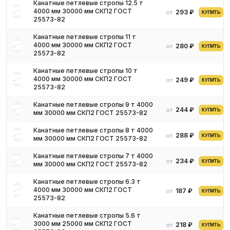
Для получения актуальных цен и наличия на складе свяжитесь
Канатные петлевые стропы 12.5 т
4000 мм 30000 мм СКП2 ГОСТ
293 ₽
с нашими менеджерами. Мы предложим оптимальные условия
от
КУПИТЬ
25573-82
поставки и доставки.
Канатные петлевые стропы 11 т
4000 мм 30000 мм СКП2 ГОСТ
280 ₽
от
КУПИТЬ
25573-82
Канатные петлевые стропы 10 т
4000 мм 30000 мм СКП2 ГОСТ
249 ₽
от
КУПИТЬ
25573-82
Канатные петлевые стропы 9 т 4000
244 ₽
от
КУПИТЬ
мм 30000 мм СКП2 ГОСТ 25573-82
Канатные петлевые стропы 8 т 4000
288 ₽
от
КУПИТЬ
мм 30000 мм СКП2 ГОСТ 25573-82
Канатные петлевые стропы 7 т 4000
234 ₽
от
КУПИТЬ
мм 30000 мм СКП2 ГОСТ 25573-82
Канатные петлевые стропы 6.3 т
4000 мм 30000 мм СКП2 ГОСТ
187 ₽
от
КУПИТЬ
25573-82
Канатные петлевые стропы 5.6 т
3000 мм 25000 мм СКП2 ГОСТ
218 ₽
от
КУПИТЬ