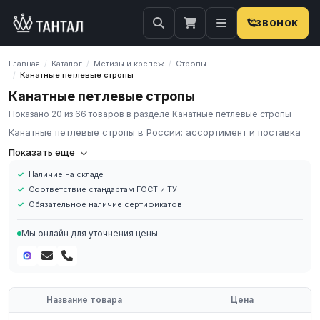
ЗВОНОК
Главная
Каталог
Метизы и крепеж
Стропы
/
/
/
Канатные петлевые стропы
/
Канатные петлевые стропы
Показано 20 из 66 товаров в разделе Канатные петлевые стропы
Канатные петлевые стропы в России: ассортимент и поставка
Компания «Тантал» предлагает Канатные петлевые стропы в
Показать еще
России. Мы осуществляем оптовые и розничные поставки
Наличие на складе
металлопроката и промышленных материалов по всей России.
Соответствие стандартам ГОСТ и ТУ
В нашем каталоге представлен широкий ассортимент Канатные
Обязательное наличие сертификатов
петлевые стропы различных марок, размеров и типов. Все
изделия соответствуют требованиям ГОСТ и ТУ, имеют
Мы онлайн для уточнения цены
сертификаты качества.
Наличие на складе в России
Соответствие стандартам ГОСТ и ТУ
Обязательное наличие сертификатов
Название товара
Цена
Доставка по региону