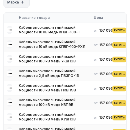
Марка
Обязательное наличие сертификатов
Доставка по региону
Для получения актуальных цен и наличия на складе свяжитесь
Название товара
Цена
с нашими менеджерами. Мы предложим оптимальные условия
Кабель высоковольтный малой
поставки и доставки.
157 096 ₽
от
КУПИТЬ
мощности 10 кВ медь КПВГ-100-Т
Кабель высоковольтный малой
157 096 ₽
от
КУПИТЬ
мощности 10 кВ медь КПВГ-100-УХЛ
Кабель высоковольтный малой
157 096 ₽
от
КУПИТЬ
мощности 100 кВ медь УКВПЭВ
Кабель высоковольтный малой
157 096 ₽
от
КУПИТЬ
мощности 2,5 кВ медь ПВЗРО-15
Кабель высоковольтный малой
157 096 ₽
от
КУПИТЬ
мощности 100 кВ медь ПКВПЭВ
Кабель высоковольтный малой
157 096 ₽
от
КУПИТЬ
мощности 100 кВ медь КВПЭВ
Кабель высоковольтный малой
157 096 ₽
от
КУПИТЬ
мощности 100 кВ медь КУВПЭВ
Кабель высоковольтный малой