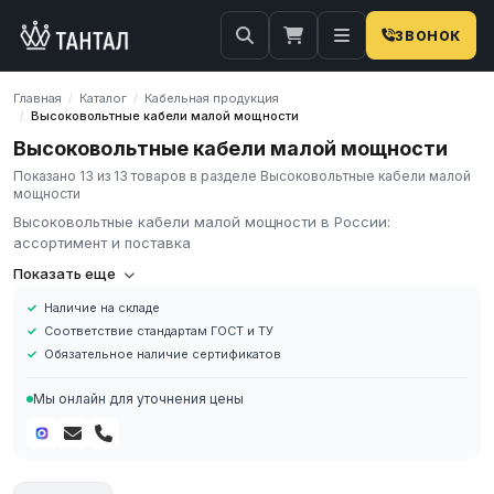
ЗВОНОК
Главная
Каталог
Кабельная продукция
/
/
Высоковольтные кабели малой мощности
/
Высоковольтные кабели малой мощности
Показано 13 из 13 товаров в разделе Высоковольтные кабели малой
мощности
Высоковольтные кабели малой мощности в России:
ассортимент и поставка
Компания «Тантал» предлагает Высоковольтные кабели малой
Показать еще
мощности в России. Мы осуществляем оптовые и розничные
Наличие на складе
поставки металлопроката и промышленных материалов по
Соответствие стандартам ГОСТ и ТУ
всей России.
Обязательное наличие сертификатов
В нашем каталоге представлен широкий ассортимент
Высоковольтные кабели малой мощности различных марок,
Мы онлайн для уточнения цены
размеров и типов. Все изделия соответствуют требованиям
ГОСТ и ТУ, имеют сертификаты качества.
Наличие на складе в России
Соответствие стандартам ГОСТ и ТУ