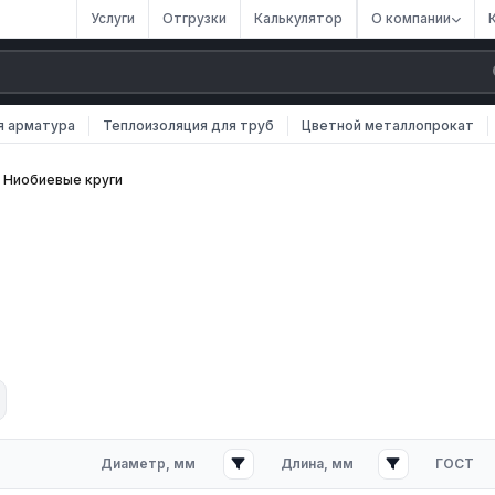
Услуги
Отгрузки
Калькулятор
О компании
я арматура
Теплоизоляция для труб
Цветной металлопрокат
Ниобиевые круги
ки чистого ниобия для токарных заготовок деталей химической
роводящих систем. Стандарт **ГОСТ 18904-73**.
Б00, НБ-1, НБ-2**. Резка и токарная обработка по запросу.
Диаметр, мм
Длина, мм
ГОСТ
H; нестоек к HF