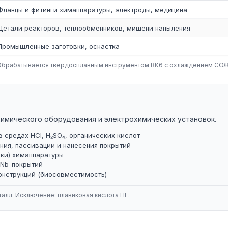
Фланцы и фитинги химаппаратуры, электроды, медицина
Детали реакторов, теплообменников, мишени напыления
Промышленные заготовки, оснастка
). Обрабатывается твёрдосплавным инструментом ВК6 с охлаждением СОЖ
химического оборудования и электрохимических установок.
 средах HCl, H₂SO₄, органических кислот
ния, пассивации и нанесения покрытий
йки) химаппаратуры
 Nb-покрытий
онструкций (биосовместимость)
алл. Исключение: плавиковая кислота HF.