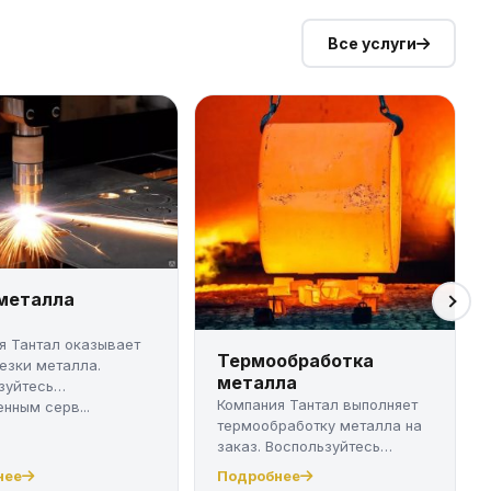
Все услуги
 металла
я Тантал оказывает
Термообработка
резки металла.
металла
зуйтесь
Компания Тантал выполняет
нным серв...
термообработку металла на
заказ. Воспользуйтесь
качест...
нее
Подробнее