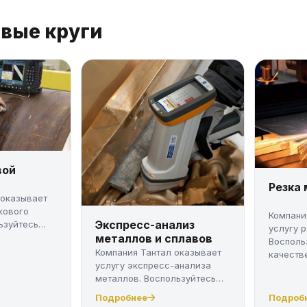
евые круги
вой
Резка
 оказывает
кового
Компани
Экспресс-анализ
ьзуйтесь
услугу 
металлов и сплавов
Восполь
Компания Тантал оказывает
качестве
услугу экспресс-анализа
металлов. Воспользуйтесь
качес...
Подробнее
Подроб