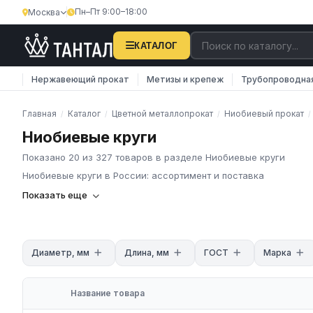
Пн–Пт 9:00–18:00
Москва
КАТАЛОГ
Нержавеющий прокат
Метизы и крепеж
Трубопроводна
Главная
Каталог
Цветной металлопрокат
Ниобиевый прокат
/
/
/
/
Ниобиевые круги
Показано 20 из 327 товаров в разделе Ниобиевые круги
Ниобиевые круги в России: ассортимент и поставка
Ниобиевые круги: ассортимент и поставка
Показать еще
**Ниобиевые круги** — круглый сортовой прокат из техничес
аппаратуры, электрохимических установок и оснастки сверхп
ГК «Тантал» поставляет ниобиевые круги со склада. Марки **Н
Диаметр, мм
Длина, мм
ГОСТ
Марка
Технические характеристики
- Марки: НБ00, НБ-1, НБ-2
Название товара
- Стандарт: ГОСТ 18904-73
- Коррозионная стойкость: устойчив к HCl, H₂SO₄, HNO₃, NaO