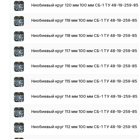
Ниобиевый круг 120 мм 100 мм СБ-1 ТУ 48-19-259-85
Применение
- Токарные заготовки для фланцев, штуцеров и фитингов х
Ниобиевый круг 119 мм 100 мм СБ-1 ТУ 48-19-259-85
- Электроды и аноды для электрохимических и гальваниче
- Заготовки для крепёжных деталей реакторов и теплообм
- Конструктивные элементы оснастки для работы с криоген
Ниобиевый круг 118 мм 100 мм СБ-1 ТУ 48-19-259-85
- Цилиндрические мишени для магнетронного напыления N
- Детали медицинских инструментов и имплантов (биосовм
Ниобиевый круг 117 мм 100 мм СБ-1 ТУ 48-19-259-85
Условия поставки
- Склад в России
Ниобиевый круг 116 мм 100 мм СБ-1 ТУ 48-19-259-85
- Паспорт и сертификат на партию
- Резка и токарная обработка — по запросу
Ниобиевый круг 115 мм 100 мм СБ-1 ТУ 48-19-259-85
- Доставка по всей России
Ниобиевый круг 114 мм 100 мм СБ-1 ТУ 48-19-259-85
Ниобиевый круг 113 мм 100 мм СБ-1 ТУ 48-19-259-85
Ниобиевый круг 112 мм 100 мм СБ-1 ТУ 48-19-259-85