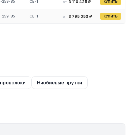
9-259-85
СБ-1
3 110 425 ₽
от
КУПИТЬ
9-259-85
СБ-1
3 795 053 ₽
от
КУПИТЬ
 проволоки
Ниобиевые прутки