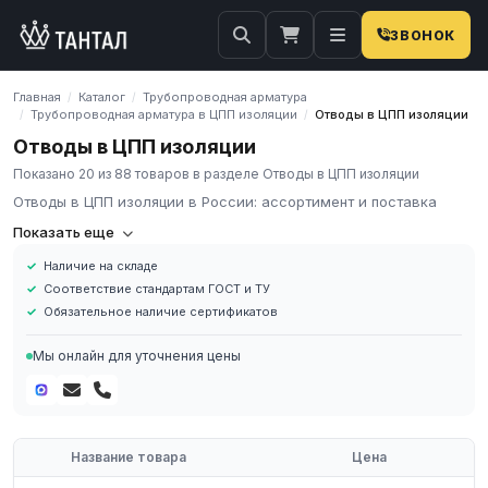
ЗВОНОК
Главная
Каталог
Трубопроводная арматура
/
/
Трубопроводная арматура в ЦПП изоляции
Отводы в ЦПП изоляции
/
/
Отводы в ЦПП изоляции
Показано 20 из 88 товаров в разделе Отводы в ЦПП изоляции
Отводы в ЦПП изоляции в России: ассортимент и поставка
Компания «Тантал» предлагает Отводы в ЦПП изоляции в
Показать еще
России. Мы осуществляем оптовые и розничные поставки
Наличие на складе
металлопроката и промышленных материалов по всей России.
Соответствие стандартам ГОСТ и ТУ
В нашем каталоге представлен широкий ассортимент Отводы в
Обязательное наличие сертификатов
ЦПП изоляции различных марок, размеров и типов. Все
изделия соответствуют требованиям ГОСТ и ТУ, имеют
Мы онлайн для уточнения цены
сертификаты качества.
Наличие на складе в России
Соответствие стандартам ГОСТ и ТУ
Обязательное наличие сертификатов
Название товара
Цена
Доставка по региону