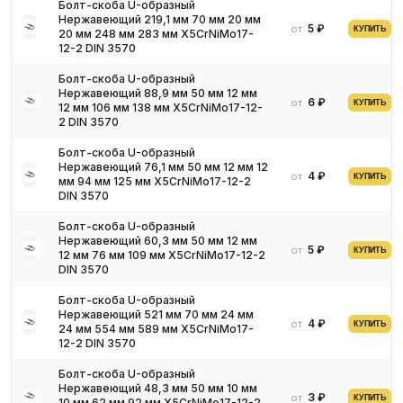
Для получения актуальных цен и наличия на складе свяжитесь
Болт-скоба U-образный
Нержавеющий 219,1 мм 70 мм 20 мм
с нашими менеджерами. Мы предложим оптимальные условия
5 ₽
от
КУПИТЬ
20 мм 248 мм 283 мм X5CrNiMo17-
поставки и доставки.
12-2 DIN 3570
Болт-скоба U-образный
Нержавеющий 88,9 мм 50 мм 12 мм
6 ₽
от
КУПИТЬ
12 мм 106 мм 138 мм X5CrNiMo17-12-
2 DIN 3570
Болт-скоба U-образный
Нержавеющий 76,1 мм 50 мм 12 мм 12
4 ₽
от
КУПИТЬ
мм 94 мм 125 мм X5CrNiMo17-12-2
DIN 3570
Болт-скоба U-образный
Нержавеющий 60,3 мм 50 мм 12 мм
5 ₽
от
КУПИТЬ
12 мм 76 мм 109 мм X5CrNiMo17-12-2
DIN 3570
Болт-скоба U-образный
Нержавеющий 521 мм 70 мм 24 мм
4 ₽
от
КУПИТЬ
24 мм 554 мм 589 мм X5CrNiMo17-
12-2 DIN 3570
Болт-скоба U-образный
Нержавеющий 48,3 мм 50 мм 10 мм
3 ₽
от
КУПИТЬ
10 мм 62 мм 92 мм X5CrNiMo17-12-2