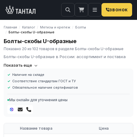
ЗВОНОК
Главная
Каталог
Метизы и крепеж
Болты
/
/
/
Болты-скобы U-образные
/
Болты-скобы U-образные
Показано 20 из 102 товаров в разделе Болты-скобы U-образные
Болты-скобы U-образные в России: ассортимент и поставка
Компания «Тантал» предлагает Болты-скобы U-образные в
Показать еще
России. Мы осуществляем оптовые и розничные поставки
Наличие на складе
металлопроката и промышленных материалов по всей России.
Соответствие стандартам ГОСТ и ТУ
В нашем каталоге представлен широкий ассортимент Болты-
Обязательное наличие сертификатов
скобы U-образные различных марок, размеров и типов. Все
изделия соответствуют требованиям ГОСТ и ТУ, имеют
Мы онлайн для уточнения цены
сертификаты качества.
Наличие на складе в России
Соответствие стандартам ГОСТ и ТУ
Обязательное наличие сертификатов
Название товара
Цена
Доставка по региону