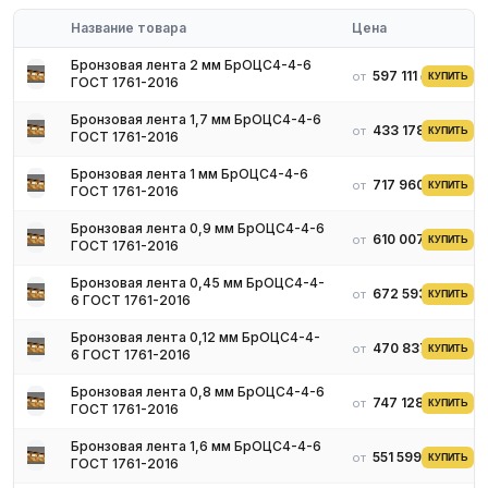
тепло- и электропроводности, устойчив к коррозии,
Название товара
Цена
механическим повреждениям, нагрузкам и влиянию
агрессивных сред.
Бронзовая лента 2 мм БрОЦС4-4-6
597 111 ₽
от
КУПИТЬ
ГОСТ 1761-2016
Главная характеристика лент из бронзы – это марка бронзы, из
которой изготовлено изделие.
Бронзовая лента 1,7 мм БрОЦС4-4-6
433 178 ₽
от
КУПИТЬ
ГОСТ 1761-2016
Бронзовая лента 1 мм БрОЦС4-4-6
717 960 ₽
от
КУПИТЬ
ГОСТ 1761-2016
Бронзовая лента 0,9 мм БрОЦС4-4-6
610 007 ₽
от
КУПИТЬ
ГОСТ 1761-2016
Бронзовая лента 0,45 мм БрОЦС4-4-
672 593 ₽
от
КУПИТЬ
6 ГОСТ 1761-2016
Бронзовая лента 0,12 мм БрОЦС4-4-
470 837 ₽
от
КУПИТЬ
6 ГОСТ 1761-2016
Бронзовая лента 0,8 мм БрОЦС4-4-6
747 128 ₽
от
КУПИТЬ
ГОСТ 1761-2016
Разновидности лент из бронзы
Бронзовая лента 1,6 мм БрОЦС4-4-6
551 599 ₽
от
КУПИТЬ
ГОСТ 1761-2016