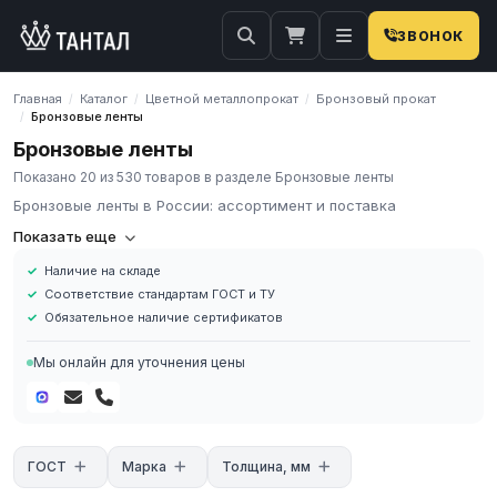
ЗВОНОК
Главная
Каталог
Цветной металлопрокат
Бронзовый прокат
/
/
/
Бронзовые ленты
/
Бронзовые ленты
Показано 20 из 530 товаров в разделе Бронзовые ленты
Бронзовые ленты в России: ассортимент и поставка
Бронзовые ленты
Показать еще
Наличие на складе
Бронзовые ленты
- востребованные полуфабрикаты из бронзы
Соответствие стандартам ГОСТ и ТУ
с сечением прямоугольной формы с толщиной от 0,1 мм. По
Обязательное наличие сертификатов
ГОСТ 1595-90, ГОСТ 1789-70, ГОСТ 4748-92, ГОСТ 1761-92
сырьём служат сплавы с содержанием олова, или без. От
Мы онлайн для уточнения цены
элементов, входящих в состав сплава и способа изготовления
зависит свойства получаемых лент. Производят двумя
методами: холодной и горячей прокатки. Бронзовый прокат
бывает только одной формой сечения – прямоугольной. Бывают
особотвердые и полутвердые ленты из бронзы.
ГОСТ
Марка
Толщина, мм
Бронзовый металлопрокат обладает повышенными значениями