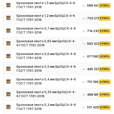
Бериллиевая (БрБНТ1,9, БрБ2)
согласно ГОСТ 1789-70 –
Бронзовая лента 1,5 мм БрОЦС4-4-6
598 447 ₽
от
КУПИТЬ
мягкий (закаленный) или твердый (холоднодеформированный
ГОСТ 1761-2016
после закалки) материал, который обладает
высокими
Бронзовая лента 1,2 мм БрОЦС4-4-6
пружинными свойствами и
удовлетворительными показателями
703 211 ₽
от
КУПИТЬ
ГОСТ 1761-2016
сопротивлению ползучести. В его составе содержится от 96,9
до 98,0% меди, 1,8-2,1% бериллия, 0,2-0,5% никеля и до 0,5%
Бронзовая лента 0,7 мм БрОЦС4-4-6
714 239 ₽
от
КУПИТЬ
примесей. Производство сплава заключается в закалке при
ГОСТ 1761-2016
температуре 820°C с дальнейшим отпуском (температура
Бронзовая лента 0,65 мм БрОЦС4-4-
350°C).
583 122 ₽
от
КУПИТЬ
6 ГОСТ 1761-2016
Оловянно-фосфористая (БрОФ6,5-0,15).
Технические
Бронзовая лента 0,6 мм БрОЦС4-4-6
условия описаны в ГОСТ 1789-70. Химическим состав
671 580 ₽
от
КУПИТЬ
ГОСТ 1761-2016
металлопроката соответствует ГОСТ 5017-74: содержание
меди от 92,2 до 93,8 %, фосфора от 0,1 до 0,25 и олова 6 – 7 %.
Бронзовая лента 0,5 мм БрОЦС4-4-6
495 137 ₽
Проявляет высокую стойкость к износу, коррозии, трению, что
от
КУПИТЬ
ГОСТ 1761-2016
позволяет применять ее в машиностроении для изготовления
Бронзовая лента 0,4 мм БрОЦС4-4-6
токопроводящих пружин, подшипников, втулок.
751 196 ₽
от
КУПИТЬ
ГОСТ 1761-2016
Хромово-циркониевая (БрХ1Цр).
Состоит из сплава меди,
хрома от 0,4 до 1%, цинка 0,03-0,08% и других примесей.
Бронзовая лента 0,35 мм БрОЦС4-4-
486 861 ₽
от
КУПИТЬ
6 ГОСТ 1761-2016
Обладает жаропрочностью, износостойкостью, коррозийной
стойкостью и устойчивостью к агрессивным средам. Ленты на
Бронзовая лента 0,3 мм БрОЦС4-4-6
основе сплава используется для производства деталей в
517 425 ₽
от
КУПИТЬ
ГОСТ 1761-2016
машиностроении, ракето- и самолетостроении и в химической