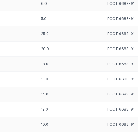
6.0
ГОСТ 6688-91
, способа производства и состояния материала.
5.0
ГОСТ 6688-91
 поверхность. Их диаметр может составлять от 0,4 до 20 см. Круги
25.0
ГОСТ 6688-91
20.0
ГОСТ 6688-91
ная.
18.0
ГОСТ 6688-91
 мерной. Поставляются полуфабрикаты в бухтах или отрезках
 ЛС59-1 и Л63.
15.0
ГОСТ 6688-91
заусенцев. Мелкие прутки, диаметр которых составляет не более 
ными обозначениями, номером партии и названием производителя.
14.0
ГОСТ 6688-91
12.0
ГОСТ 6688-91
10.0
ГОСТ 6688-91