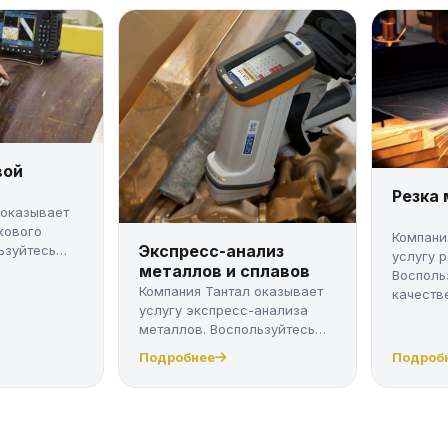
вой
Резка
 оказывает
кового
Компани
Экспресс-анализ
ьзуйтесь
услугу 
металлов и сплавов
Восполь
Компания Тантал оказывает
качестве
услугу экспресс-анализа
металлов. Воспользуйтесь
качес...
Подробнее
Подроб