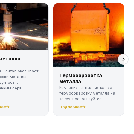
 металла
я Тантал оказывает
Термообработка
резки металла.
металла
зуйтесь
Компания Тантал выполняет
нным серв...
термообработку металла на
заказ. Воспользуйтесь
качест...
нее
Подробнее