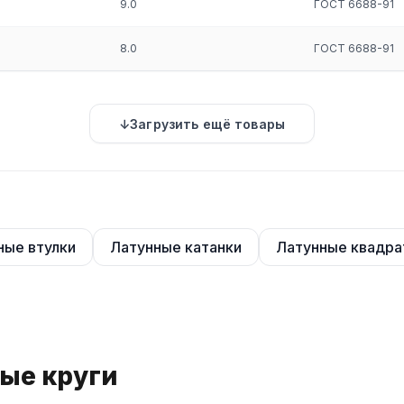
9.0
ГОСТ 6688-91
и изготовлении запорной арматуры, в газорегулирующих системах,
 холодильные установки.
8.0
ГОСТ 6688-91
Загрузить ещё товары
ные втулки
Латунные катанки
Латунные квадр
ные круги