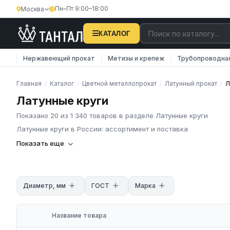
Пн–Пт 9:00–18:00
Москва
КАТАЛОГ
Нержавеющий прокат
Метизы и крепеж
Трубопроводна
Главная
Каталог
Цветной металлопрокат
Латунный прокат
Л
/
/
/
/
Латунные круги
Показано 20 из 1 340 товаров в разделе Латунные круги
Латунные круги в России: ассортимент и поставка
Латунные круги
Показать еще
Латунный круг представляет собой длинный пруток, который и
Технологический процесс производства предполагает использ
Диаметр, мм
ГОСТ
Марка
Требования к изготовлению регламентированы стандартом 20
дальнейшей резки, штамповки, фрезеровки.
Название товара