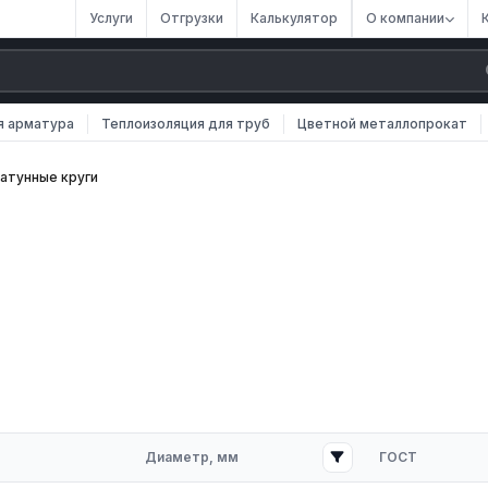
Услуги
Отгрузки
Калькулятор
О компании
я арматура
Теплоизоляция для труб
Цветной металлопрокат
атунные круги
меет круглое поперечное сечение и сплошной профиль.
ование тянутого или прессованного способа.
60-2006. Свойства полуфабриката позволяют использовать его дл
Диаметр, мм
ГОСТ