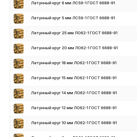
Латунный круг 6 мм ЛС59-1 ГОСТ 6688-91
Но конечные свойства прутка зависят от химического состава
Классификация
Латунный круг 5 мм ЛС59-1 ГОСТ 6688-91
Все виды прутков – и прессованные, и тянутые, имеют матовую
Латунный круг 25 мм ЛО62-1 ГОСТ 6688-91
классифицируют по нескольким признакам:
по состоянию сырья – твердые, полутвердые и мягкие;
Латунный круг 20 мм ЛО62-1 ГОСТ 6688-91
по способу изготовления – «Д», «Г»;
по точности производства – высокая, повышенная, нормаль
Латунный круг 18 мм ЛО62-1 ГОСТ 6688-91
По длине различают круги немерной длины, кратной мерной и
определенной длины. Самые востребованные марки металла –
Латунный круг 15 мм ЛО62-1 ГОСТ 6688-91
Обрезают круги перпендикулярно оси, ровным сечением – без 
см, пакуют в бухты или пучки, сверху крепят ярлыки с услов
Латунный круг 14 мм ЛО62-1 ГОСТ 6688-91
Области применения
Латунный круг 12 мм ЛО62-1 ГОСТ 6688-91
Прутки используются в различных сферах:
машиностроение;
Латунный круг 10 мм ЛО62-1 ГОСТ 6688-91
судостроение;
космическая, авиационная отрасли.