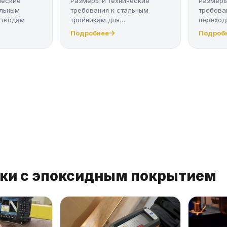
ческие
Размеры и технические
Размеры
альным
требования к стальным
требова
отводам
тройникам для
переход
трубопроводов
трубопр
Подробнее
Подроб
ики с эпоксидным покрытием