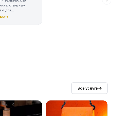
 и технические
ния к стальным
ам для
оводов
нее
Все услуги