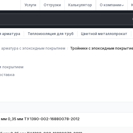
Услуги
Отгрузки
Калькулятор
О компании
я арматура
Теплоизоляция для труб
Цветной металлопрокат
 арматура с эпоксидным покрытием
Тройники с эпоксидным покрыти
/
м покрытием
оставка
тием в России. Мы осуществляем оптовые и розничные поставки
.
и с эпоксидным покрытием различных марок, размеров и типов. Вс
фикаты качества.
 мм 0,35 мм ТУ 1390-002-16880078-2012