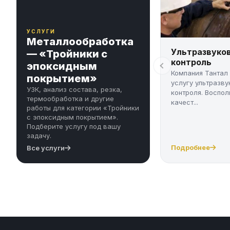
УСЛУГИ
Металлообработка
Ультразвуко
— «Тройники с
контроль
эпоксидным
Компания Тантал
покрытием»
услугу ультразву
УЗК, анализ состава, резка,
контроля. Воспол
термообработка и другие
качест...
работы для категории «Тройники
с эпоксидным покрытием».
Подберите услугу под вашу
задачу.
Подробнее
Все услуги