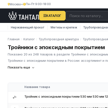
Пн–Пт 9:00–18:00
Москва
КАТАЛОГ
Нержавеющий прокат
Метизы и крепеж
Трубопроводна
Главная
Каталог
Трубопроводная арматура
Трубопроводная
/
/
/
Тройники с эпоксидным покрытием
Показано 20 из 248 товаров в разделе Тройники с эпоксидны
Тройники с эпоксидным покрытием в России: ассортимент и п
Компания «Тантал» предлагает Тройники с эпоксидным покры
Показать еще
металлопроката и промышленных материалов по всей России
В нашем каталоге представлен широкий ассортимент Тройник
изделия соответствуют требованиям ГОСТ и ТУ, имеют серти
Название товара
Наличие на складе в России
Соответствие стандартам ГОСТ и ТУ
Тройник с эпоксидным покрытием 530 мм 530 мм 12
Обязательное наличие сертификатов
Доставка по региону