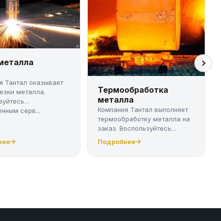
 металла
я Тантал оказывает
Термообработка
резки металла.
металла
зуйтесь
Компания Тантал выполняет
нным серв...
термообработку металла на
заказ. Воспользуйтесь
качест...
нее
Подробнее