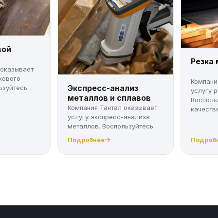
вой
Резка
 оказывает
кового
Компани
Экспресс-анализ
ьзуйтесь
услугу 
металлов и сплавов
Восполь
Компания Тантал оказывает
качестве
услугу экспресс-анализа
металлов. Воспользуйтесь
качес...
Подробнее
Подроб