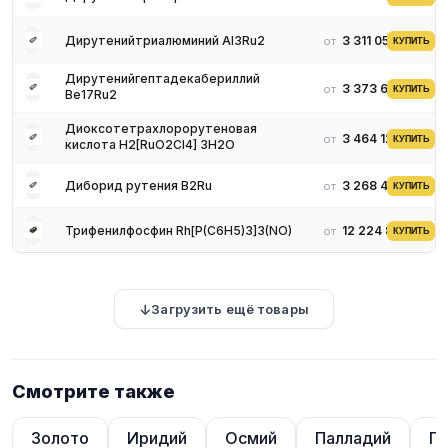
Дирутенийтриалюминий Al3Ru2
3 311 051 ₽
от
КУПИТЬ
Дирутенийгептадекабериллий
3 373 668 ₽
от
КУПИТЬ
Be17Ru2
Диоксотетрахлорорутеновая
3 464 123 ₽
от
КУПИТЬ
кислота H2[RuO2Cl4] 3H2O
Диборид рутения B2Ru
3 268 440 ₽
от
КУПИТЬ
Трифенилфосфин Rh[P(C6H5)3]3(NO)
12 224 848 ₽
от
КУПИТЬ
Загрузить ещё товары
Смотрите также
Золото
Иридий
Осмий
Палладий
Пл