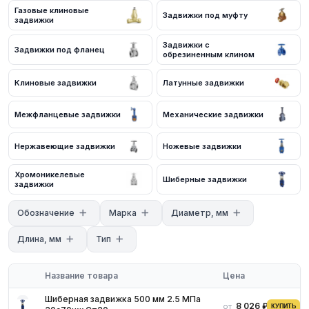
Для получения актуальных цен и наличия на складе свяжитесь
Газовые клиновые
Задвижки под муфту
с нашими менеджерами. Мы предложим оптимальные условия
задвижки
поставки и доставки.
Задвижки с
Задвижки под фланец
обрезиненным клином
Клиновые задвижки
Латунные задвижки
Межфланцевые задвижки
Механические задвижки
Нержавеющие задвижки
Ножевые задвижки
Хромоникелевые
Шиберные задвижки
задвижки
Обозначение
Марка
Диаметр, мм
Длина, мм
Тип
Название товара
Цена
Шиберная задвижка 500 мм 2.5 МПа
8 026 ₽
от
КУПИТЬ