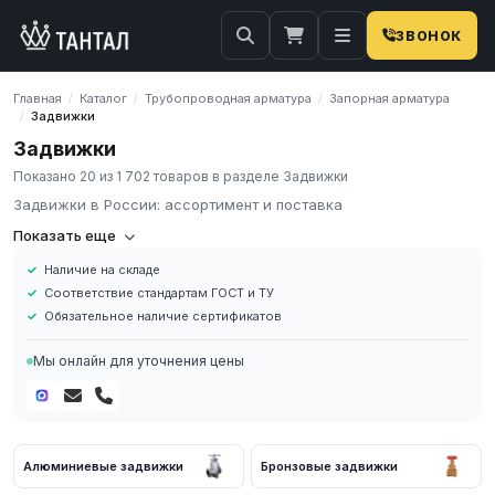
ЗВОНОК
Главная
Каталог
Трубопроводная арматура
Запорная арматура
/
/
/
Задвижки
/
Задвижки
Показано 20 из 1 702 товаров в разделе Задвижки
Задвижки в России: ассортимент и поставка
Компания «Тантал» предлагает Задвижки в России. Мы
Показать еще
осуществляем оптовые и розничные поставки металлопроката
Наличие на складе
и промышленных материалов по всей России.
Соответствие стандартам ГОСТ и ТУ
В нашем каталоге представлен широкий ассортимент
Обязательное наличие сертификатов
Задвижки различных марок, размеров и типов. Все изделия
соответствуют требованиям ГОСТ и ТУ, имеют сертификаты
Мы онлайн для уточнения цены
качества.
Наличие на складе в России
Соответствие стандартам ГОСТ и ТУ
Обязательное наличие сертификатов
Алюминиевые задвижки
Бронзовые задвижки
Доставка по региону