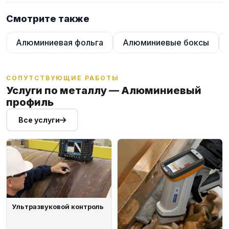
Для получения актуальных цен и наличия на складе свяжитесь
с нашими менеджерами. Мы предложим оптимальные условия
Смотрите также
поставки и доставки.
Алюминиевая фольга
Алюминиевые боксы
СОПУТСТВУЮЩИЕ РАБОТЫ
Услуги по металлу — Алюминиевый
профиль
Все услуги
Ультразвуковой контроль