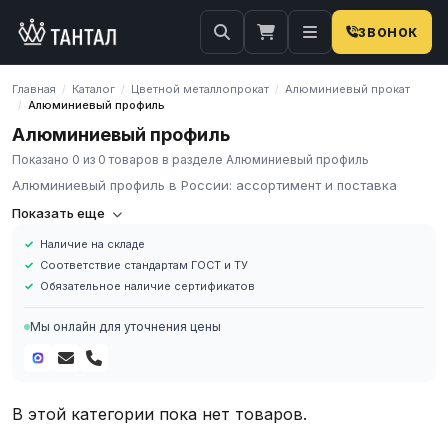
ЗВОНОК
Главная
Каталог
Цветной металлопрокат
Алюминиевый прокат
/
/
/
Алюминиевый профиль
/
Алюминиевый профиль
Показано 0 из 0 товаров в разделе Алюминиевый профиль
Алюминиевый профиль в России: ассортимент и поставка
Компания «Тантал» предлагает Алюминиевый профиль в
Показать еще
России. Мы осуществляем оптовые и розничные поставки
Наличие на складе
металлопроката и промышленных материалов по всей России.
Соответствие стандартам ГОСТ и ТУ
В нашем каталоге представлен широкий ассортимент
Обязательное наличие сертификатов
Алюминиевый профиль различных марок, размеров и типов.
Все изделия соответствуют требованиям ГОСТ и ТУ, имеют
Мы онлайн для уточнения цены
сертификаты качества.
Наличие на складе в России
Соответствие стандартам ГОСТ и ТУ
Обязательное наличие сертификатов
В этой категории пока нет товаров.
Доставка по региону