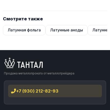
Смотрите также
Латунная фольга
Латунные аноды
Латунны
Продажа металлопроката от металлотрейдера
+7 (930) 212-82-93