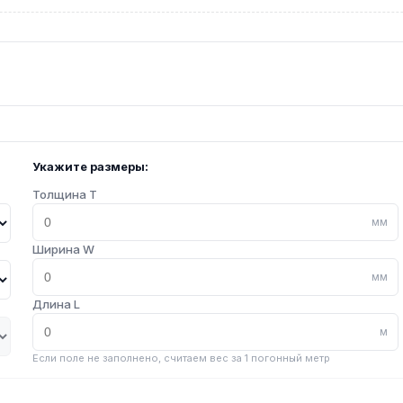
Укажите размеры:
Толщина T
мм
Ширина W
мм
Длина L
м
Если поле не заполнено, считаем вес за 1 погонный метр