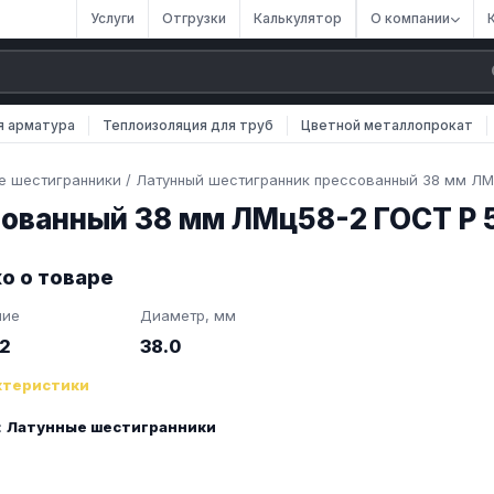
Услуги
Отгрузки
Калькулятор
О компании
я арматура
Теплоизоляция для труб
Цветной металлопрокат
е шестигранники
/
Латунный шестигранник прессованный 38 мм ЛМ
сованный 38 мм ЛМц58-2 ГОСТ Р 
о о товаре
ние
Диаметр, мм
2
38.0
ктеристики
:
Латунные шестигранники