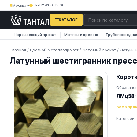
Пн–Пт 9:00–18:00
Москва
×
Затрудняетесь с поиском?
КАТАЛОГ
Наши менеджеры оперативно подберут вам
Нержавеющий прокат
Метизы и крепеж
Трубопроводна
необходимую продукцию. Закажите обратную
связь…
Главная
/
Цветной металлопрокат
/
Латунный прокат
/
Латунны
Латунный шестигранник прес
Телефон
E-mail
Коротк
Обозначе
ЛМц58-
Все хара
ОТПРАВИТЬ
Категория
Нажимая на кнопку, вы соглашаетесь на
обработку
персональных данных