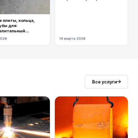
торговыми площадями
 плиты, кольца,
убы для:
елительный
од высокого
2026
14 марта 2026
я
Все услуги