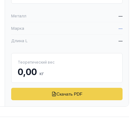
Металл
—
Марка
—
Длина L
—
Теоретический вес
0,00
кг
Скачать PDF