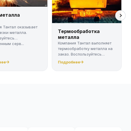
 металла
я Тантал оказывает
Термообработка
резки металла.
металла
зуйтесь
Компания Тантал выполняет
нным серв...
термообработку металла на
заказ. Воспользуйтесь
качест...
нее
Подробнее