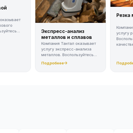
вой
Резка
 оказывает
кового
Компани
Экспресс-анализ
ьзуйтесь
услугу 
металлов и сплавов
Восполь
Компания Тантал оказывает
качестве
услугу экспресс-анализа
металлов. Воспользуйтесь
качес...
Подробнее
Подроб