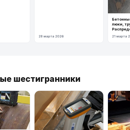
Бетонные
люки, тр
Распред
газопров
28 марта 2026
21 марта 
давлени
ные шестигранники