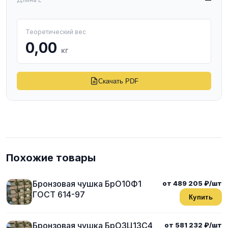
Теоретический вес
0,00
кг
Скачать PDF
Похожие товары
Бронзовая чушка БрО10Ф1
от 489 205 ₽/шт
ГОСТ 614-97
Купить
Бронзовая чушка БрО3Ц13С4
от 581 232 ₽/шт