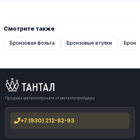
Смотрите также
Бронзовая фольга
Бронзовые втулки
Бронз
Продажа металлопроката от металлотрейдера
+7 (930) 212-82-93