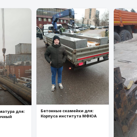
Бетонные скамейки для:
матура для:
Корпуса института МФЮА
очный