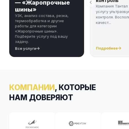
контроль
— «Жаропрочные
Компания Тантал
шины»
услугу ультразву
УЗК, анализ состава, резка,
контроля. Воспол
термообработка и другие
качест...
работы для категории
«Жаропрочные шины».
Подберите услугу под вашу
задачу.
Подробнее
Все услуги
КОМПАНИИ
, КОТОРЫЕ
НАМ ДОВЕРЯЮТ