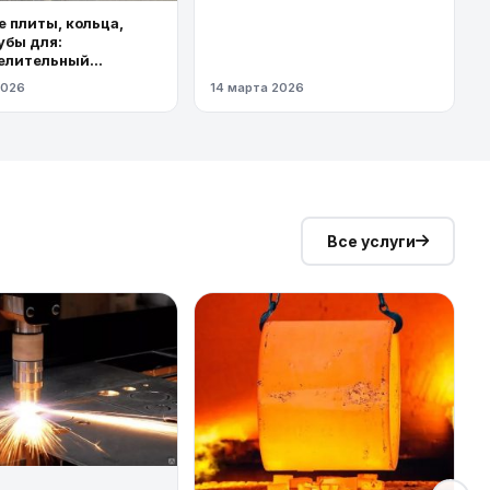
 плиты, кольца,
убы для:
елительный
од высокого
2026
14 марта 2026
я
Все услуги