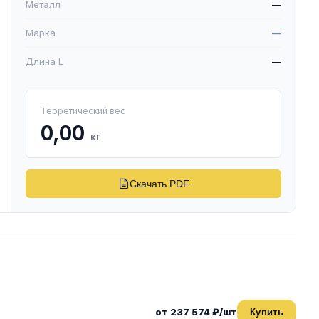
Металл
—
Марка
—
Длина L
—
Теоретический вес
0,00
кг
Скачать PDF
от 237 574 ₽/шт
Купить