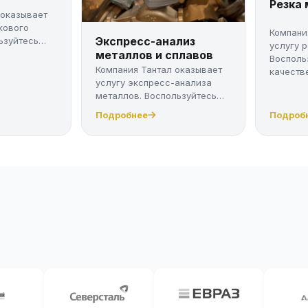
Резка
 оказывает
кового
Компани
Экспресс-анализ
ьзуйтесь
услугу 
металлов и сплавов
Восполь
Компания Тантал оказывает
качестве
услугу экспресс-анализа
металлов. Воспользуйтесь
качес...
Подробнее
Подроб