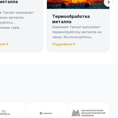
 металла
я Тантал оказывает
Термообработка
резки металла.
металла
зуйтесь
Компания Тантал выполняет
нным серв...
термообработку металла на
заказ. Воспользуйтесь
качест...
нее
Подробнее