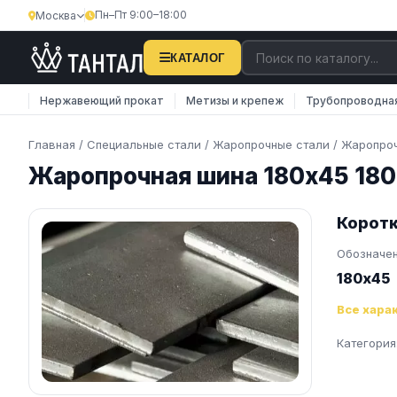
Пн–Пт 9:00–18:00
Москва
×
Затрудняетесь с поиском?
КАТАЛОГ
Наши менеджеры оперативно подберут вам
Нержавеющий прокат
Метизы и крепеж
Трубопроводна
необходимую продукцию. Закажите обратную
связь…
Главная
/
Специальные стали
/
Жаропрочные стали
/
Жаропро
Жаропрочная шина 180х45 180
Телефон
E-mail
Коротк
Обозначе
180х45
Все хара
ОТПРАВИТЬ
Категория
Нажимая на кнопку, вы соглашаетесь на
обработку
персональных данных