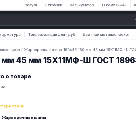
Услуги
Отгрузки
Калькулятор
О компании
я арматура
Теплоизоляция для труб
Цветной металлопрокат
чные шины
/
Жаропрочная шина 180х45 180 мм 45 мм 15Х11МФ-Ш ГО
 мм 45 мм 15Х11МФ-Ш ГОСТ 1896
о о товаре
ние
ктеристики
:
Жаропрочные шины