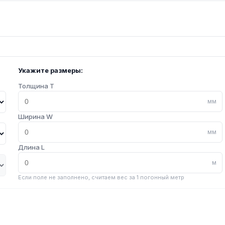
Укажите размеры:
Толщина T
мм
Ширина W
мм
Длина L
м
Если поле не заполнено, считаем вес за 1 погонный метр