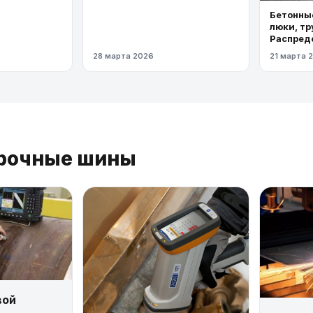
Бетонные
люки, тр
Распред
газопров
28 марта 2026
21 марта 
давлени
прочные шины
вой