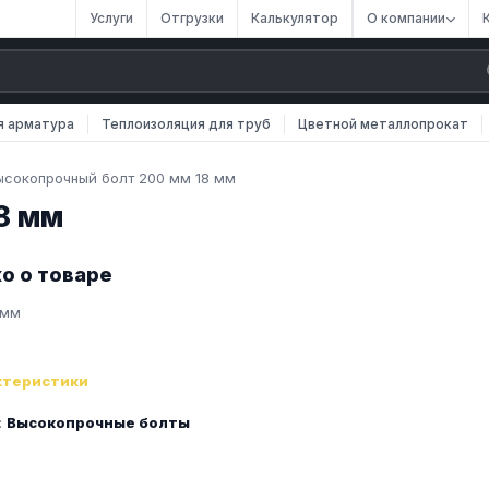
Услуги
Отгрузки
Калькулятор
О компании
я арматура
Теплоизоляция для труб
Цветной металлопрокат
ысокопрочный болт 200 мм 18 мм
8 мм
о о товаре
 мм
ктеристики
:
Высокопрочные болты