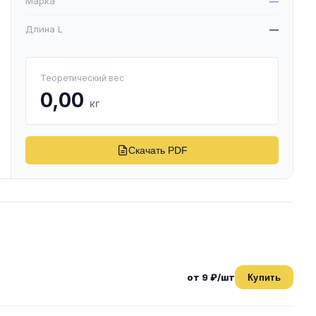
Марка
—
Длина L
—
Теоретический вес
0,00
кг
Скачать PDF
от 9 ₽/шт
Купить