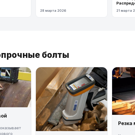
Распред
газопров
28 марта 2026
21 марта 
давлени
опрочные болты
вой
Резка
 оказывает
кового