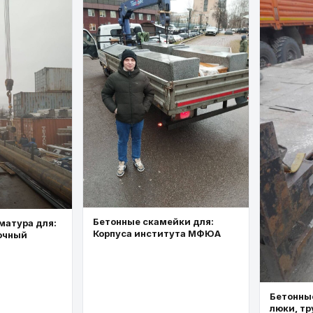
Бетонные скамейки для:
матура для:
Корпуса института МФЮА
очный
Бетонные
люки, тр