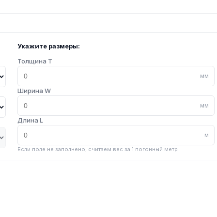
Укажите размеры:
Толщина T
мм
Ширина W
мм
Длина L
м
Если поле не заполнено, считаем вес за 1 погонный метр