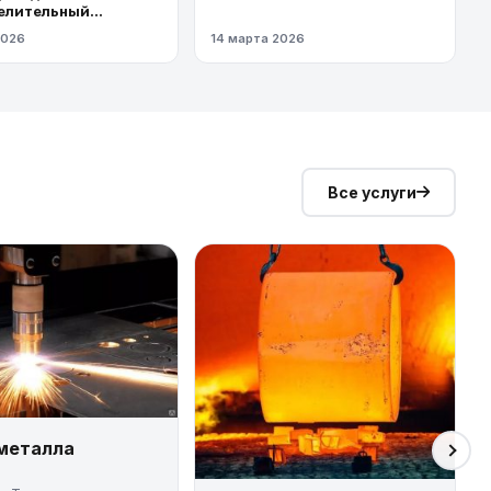
елительный
од высокого
2026
14 марта 2026
я
Все услуги
 металла