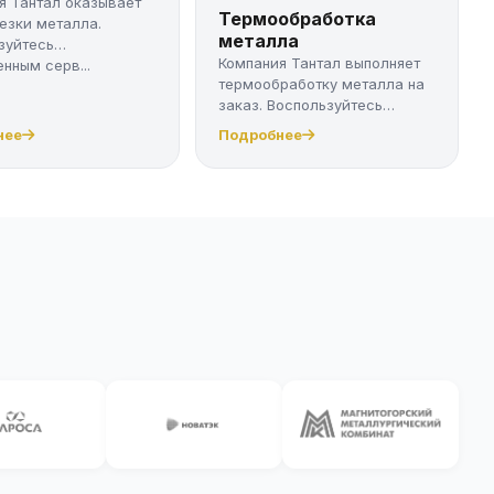
я Тантал оказывает
Термообработка
резки металла.
металла
зуйтесь
Компания Тантал выполняет
нным серв...
термообработку металла на
заказ. Воспользуйтесь
качест...
нее
Подробнее