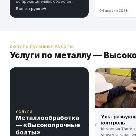
до промышленных объектов.
Все отгрузки
04 апреля 2026
СОПУТСТВУЮЩИЕ РАБОТЫ
Услуги по металлу — Высок
УСЛУГИ
Ультразвуко
Металлообработка
контроль
— «Высокопрочные
Компания Тантал
болты»
услугу ультразву