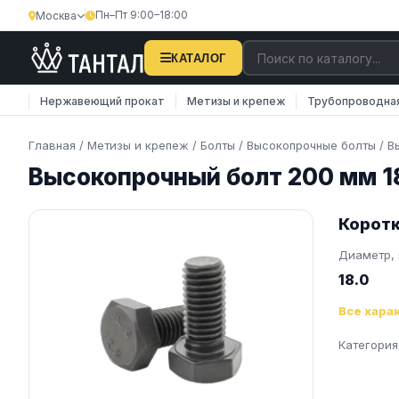
Пн–Пт 9:00–18:00
Москва
×
Затрудняетесь с поиском?
КАТАЛОГ
Наши менеджеры оперативно подберут вам
Нержавеющий прокат
Метизы и крепеж
Трубопроводна
необходимую продукцию. Закажите обратную
связь…
Главная
/
Метизы и крепеж
/
Болты
/
Высокопрочные болты
/
В
Высокопрочный болт 200 мм 1
Телефон
E-mail
Коротк
Диаметр,
18.0
Все хара
ОТПРАВИТЬ
Категория
Нажимая на кнопку, вы соглашаетесь на
обработку
персональных данных