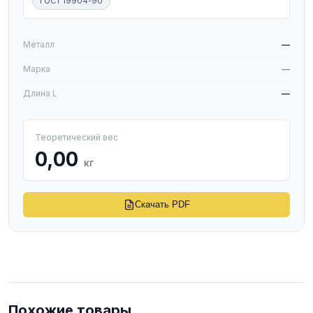
ГОСТ 19904-90
W
Металл
—
Марка
—
Длина L
—
Теоретический вес
0,00
кг
Скачать PDF
Похожие товары