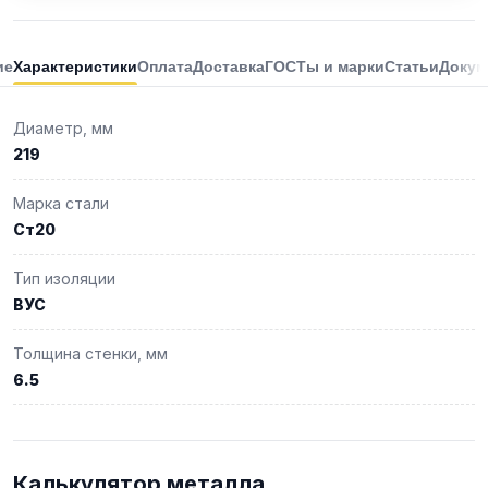
ие
Характеристики
Оплата
Доставка
ГОСТы и марки
Статьи
Докум
Диаметр, мм
219
Марка стали
Ст20
Тип изоляции
ВУС
Толщина стенки, мм
6.5
Калькулятор металла