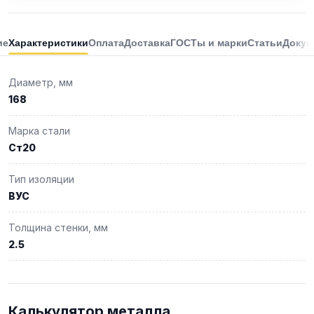
ие
Характеристики
Оплата
Доставка
ГОСТы и марки
Статьи
Докум
Диаметр, мм
168
Марка стали
Ст20
Тип изоляции
ВУС
Толщина стенки, мм
2.5
Калькулятор металла