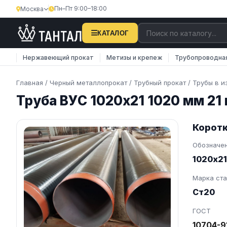
Пн–Пт 9:00–18:00
Москва
×
Затрудняетесь с поиском?
КАТАЛОГ
Наши менеджеры оперативно подберут вам
Нержавеющий прокат
Метизы и крепеж
Трубопроводна
необходимую продукцию. Закажите обратную
связь…
Главная
/
Черный металлопрокат
/
Трубный прокат
/
Трубы в и
Труба ВУС 1020х21 1020 мм 21
Телефон
E-mail
Коротк
Обозначе
1020х21
Марка ст
Ст20
ОТПРАВИТЬ
ГОСТ
Нажимая на кнопку, вы соглашаетесь на
обработку
персональных данных
10704-9