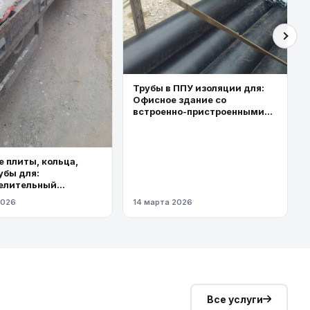
Трубы в ППУ изоляции для:
Офисное здание со
встроенно-пристроенными
торговыми площадями
 плиты, кольца,
убы для:
елительный
од высокого
2026
14 марта 2026
я
Все услуги