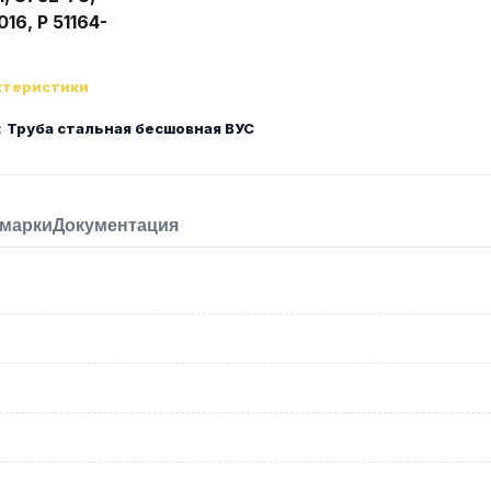
16, Р 51164-
ктеристики
:
Труба стальная бесшовная ВУС
 марки
Документация