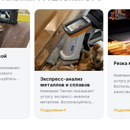
вой
Резка
 оказывает
кового
Компани
Экспресс-анализ
ьзуйтесь
услугу 
металлов и сплавов
Восполь
Компания Тантал оказывает
качестве
услугу экспресс-анализа
металлов. Воспользуйтесь
качес...
Подробнее
Подроб