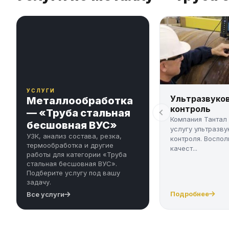
УСЛУГИ
Ультразвуко
Металлообработка
контроль
— «Труба стальная
Компания Тантал
бесшовная ВУС»
услугу ультразву
УЗК, анализ состава, резка,
контроля. Воспол
термообработка и другие
качест...
работы для категории «Труба
стальная бесшовная ВУС».
Подберите услугу под вашу
задачу.
Подробнее
Все услуги