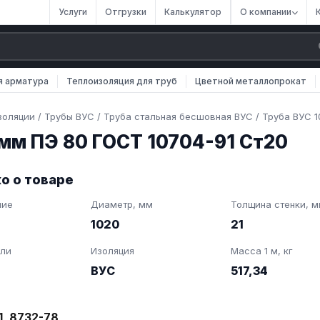
Услуги
Отгрузки
Калькулятор
О компании
я арматура
Теплоизоляция для труб
Цветной металлопрокат
золяции
/
Трубы ВУС
/
Труба стальная бесшовная ВУС
/
Труба ВУС 1
 мм ПЭ 80 ГОСТ 10704-91 Ст20
о о товаре
ние
Диаметр, мм
Толщина стенки, 
1020
21
али
Изоляция
Масса 1 м, кг
ВУС
517,34
1, 8732-78,