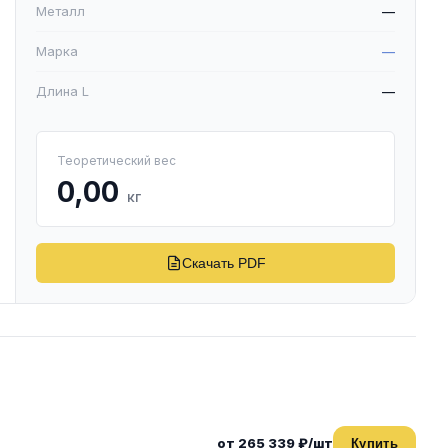
Металл
—
Марка
—
Длина L
—
Теоретический вес
0,00
кг
Скачать PDF
от 265 339 ₽/шт
Купить