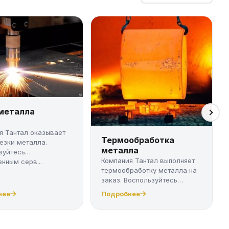
 металла
я Тантал оказывает
Термообработка
резки металла.
металла
зуйтесь
Компания Тантал выполняет
нным серв...
термообработку металла на
заказ. Воспользуйтесь
качест...
нее
Подробнее