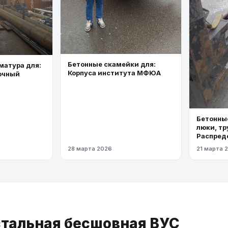
Бетонные скамейки для:
матура для:
Корпуса института МФЮА
очный
Бетонные
люки, тр
Распред
газопров
28 марта 2026
21 марта 
давлени
 стальная бесшовная ВУС