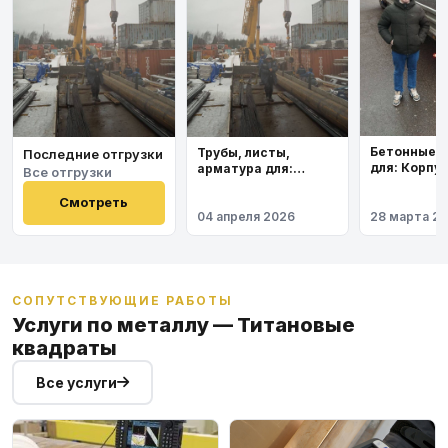
Бетонные 
Трубы, листы,
Последние отгрузки
для: Корпу
арматура для:
Все отгрузки
института
Космодром
Восточный
Смотреть
04 апреля 2026
28 марта 2
СОПУТСТВУЮЩИЕ РАБОТЫ
Услуги по металлу — Титановые
квадраты
Все услуги