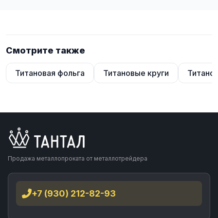
Смотрите также
Титановая фольга
Титановые круги
Титано
Продажа металлопроката от металлотрейдера
+7 (930) 212-82-93