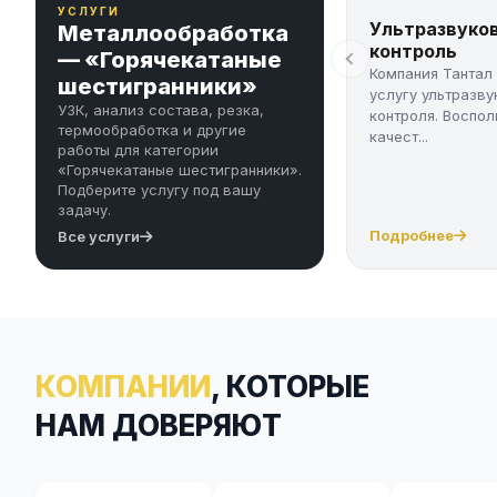
УСЛУГИ
Ультразвуко
Металлообработка
контроль
— «Горячекатаные
Компания Тантал
шестигранники»
услугу ультразву
УЗК, анализ состава, резка,
контроля. Воспол
термообработка и другие
качест...
работы для категории
«Горячекатаные шестигранники».
Подберите услугу под вашу
задачу.
Подробнее
Все услуги
КОМПАНИИ
, КОТОРЫЕ
НАМ ДОВЕРЯЮТ