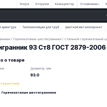
Услуги
Отгрузки
Калькулятор
О компании
я арматура
Теплоизоляция для труб
Цветной металлопрокат
анники
/
Горячекатаные шестигранники
/
Стальной горячекатаный ш
игранник 93 Ст8 ГОСТ 2879-2006
о о товаре
ние
Диаметр, мм
93.0
ктеристики
:
Горячекатаные шестигранники