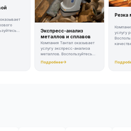
вой
Резка
 оказывает
кового
Компани
Экспресс-анализ
ьзуйтесь
услугу 
металлов и сплавов
Восполь
Компания Тантал оказывает
качестве
услугу экспресс-анализа
металлов. Воспользуйтесь
качес...
Подробнее
Подроб