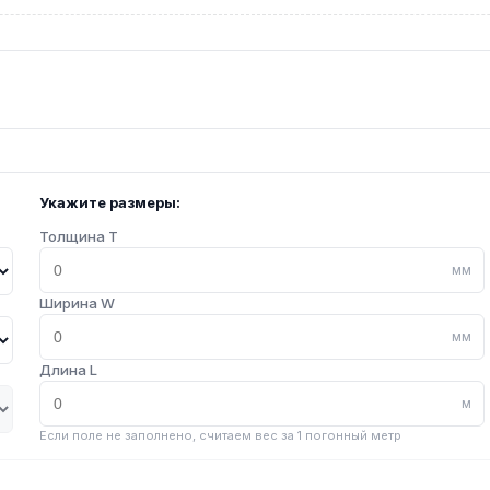
Укажите размеры:
Толщина T
мм
Ширина W
мм
Длина L
м
Если поле не заполнено, считаем вес за 1 погонный метр