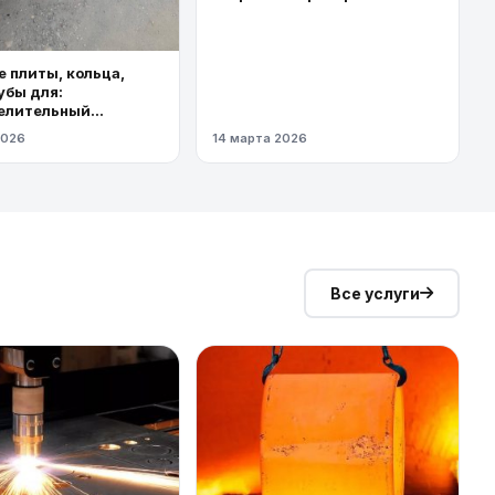
торговыми площадями
 плиты, кольца,
убы для:
елительный
од высокого
2026
14 марта 2026
я
Все услуги