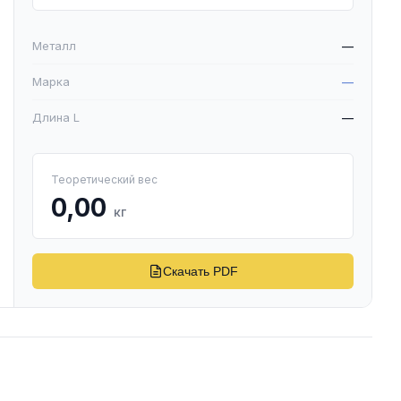
Металл
—
Марка
—
Длина L
—
Теоретический вес
0,00
кг
Скачать PDF