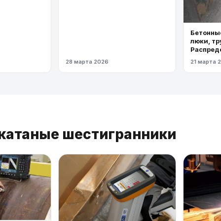
Бетонные
люки, тр
Распред
газопров
28 марта 2026
21 марта 
давлени
екатаные шестигранники