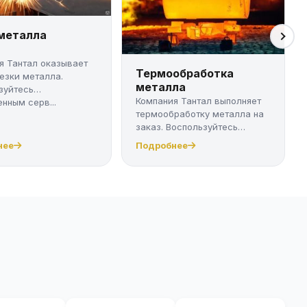
 металла
я Тантал оказывает
Термообработка
резки металла.
металла
зуйтесь
Компания Тантал выполняет
нным серв...
термообработку металла на
заказ. Воспользуйтесь
качест...
нее
Подробнее