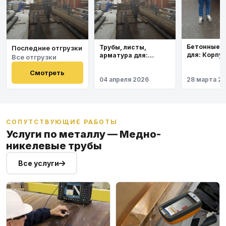
Бетонные 
Трубы, листы,
Последние отгрузки
для: Корпу
арматура для:
Все отгрузки
института
Космодром
Восточный
Смотреть
04 апреля 2026
28 марта 2
СОПУТСТВУЮЩИЕ РАБОТЫ
Услуги по металлу — Медно-
никелевые трубы
Все услуги