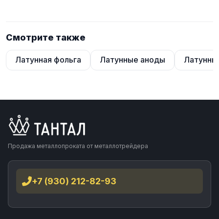
Смотрите также
Латунная фольга
Латунные аноды
Латунны
Продажа металлопроката от металлотрейдера
+7 (930) 212-82-93