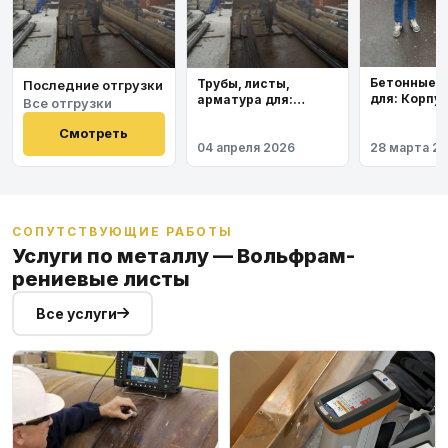
Бетонные 
Трубы, листы,
Последние отгрузки
для: Корпу
арматура для:
Все отгрузки
института
Космодром
Восточный
Смотреть
04 апреля 2026
28 марта 2
СОПУТСТВУЮЩИЕ РАБОТЫ
Услуги по металлу — Вольфрам-
рениевые листы
Все услуги