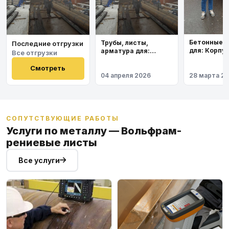
Бетонные 
Трубы, листы,
Последние отгрузки
для: Корпу
арматура для:
Все отгрузки
института
Космодром
Восточный
Смотреть
04 апреля 2026
28 марта 2
СОПУТСТВУЮЩИЕ РАБОТЫ
Услуги по металлу — Вольфрам-
рениевые листы
Все услуги