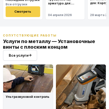
для: Корпу
арматура для:
Все отгрузки
института
Космодром
Восточный
Смотреть
04 апреля 2026
28 марта 2
СОПУТСТВУЮЩИЕ РАБОТЫ
Услуги по металлу — Установочные
винты с плоским концом
Все услуги
Ультразвуковой контроль