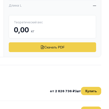
Длина L
—
Теоретический вес
0,00
кг
Скачать PDF
от 2 826 736 ₽/шт
Купить