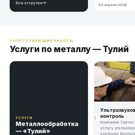
Все отгрузки
04 апреля 2026
СОПУТСТВУЮЩИЕ РАБОТЫ
Услуги по металлу — Тулий
Ультразвуко
контроль
УСЛУГИ
Компания Тантал
Металлообработка
услугу ультразву
— «Тулий»
контроля. Воспол