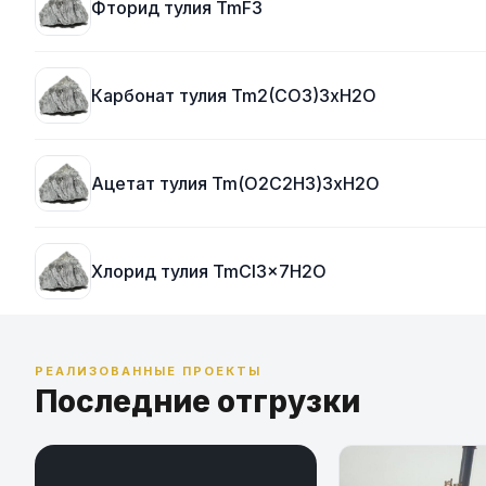
Фторид тулия TmF3
Карбонат тулия Tm2(CO3)3xH2O
Ацетат тулия Tm(O2C2H3)3xH2O
Хлорид тулия TmCl3x7H2O
РЕАЛИЗОВАННЫЕ ПРОЕКТЫ
Последние отгрузки