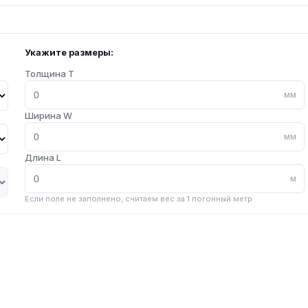
Укажите размеры:
Толщина T
мм
Ширина W
мм
Длина L
м
Если поле не заполнено, считаем вес за 1 погонный метр