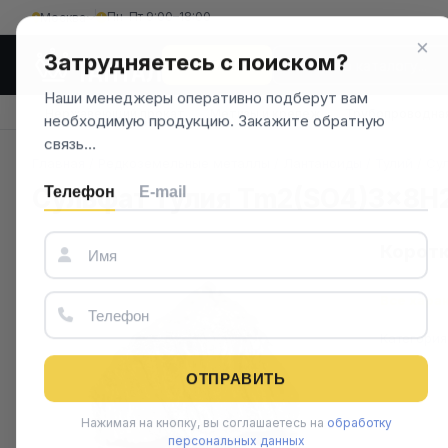
Пн–Пт 9:00–18:00
Москва
×
Затрудняетесь с поиском?
КАТАЛОГ
Наши менеджеры оперативно подберут вам
Нержавеющий прокат
Метизы и крепеж
Трубопроводна
необходимую продукцию. Закажите обратную
связь…
Главная
/
Редкоземельные металлы
/
Лантаноиды
/
Тулий
/
Су
Сульфат тулия Tm2(SO4)3x8H
Телефон
E-mail
Коротк
Все хара
Категория
ОТПРАВИТЬ
Нажимая на кнопку, вы соглашаетесь на
обработку
персональных данных