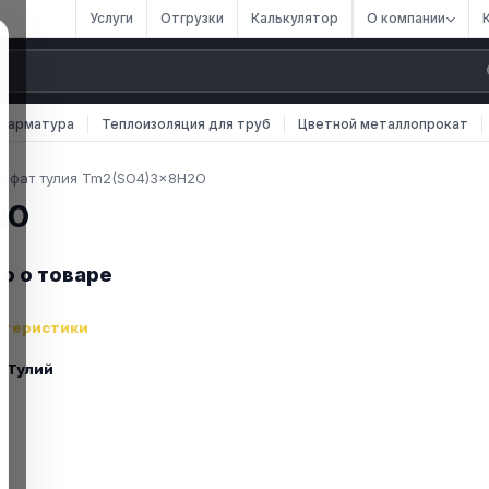
Услуги
Отгрузки
Калькулятор
О компании
я арматура
Теплоизоляция для труб
Цветной металлопрокат
льфат тулия Tm2(SO4)3x8H2O
2O
о о товаре
ктеристики
:
Тулий