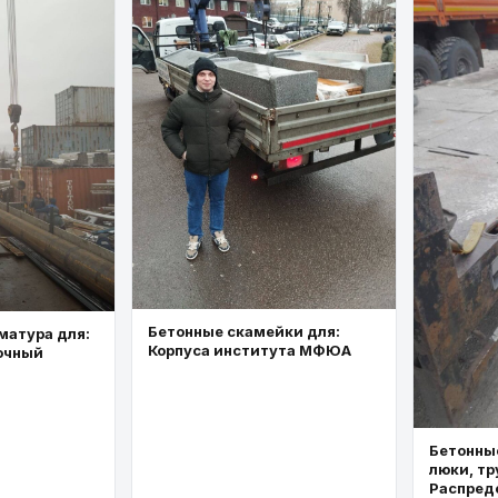
Бетонные скамейки для:
матура для:
Корпуса института МФЮА
очный
Бетонные
люки, тр
Распред