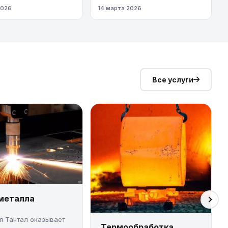
од высокого
2026
14 марта 2026
я
Все услуги
 металла
я Тантал оказывает
Термообработка