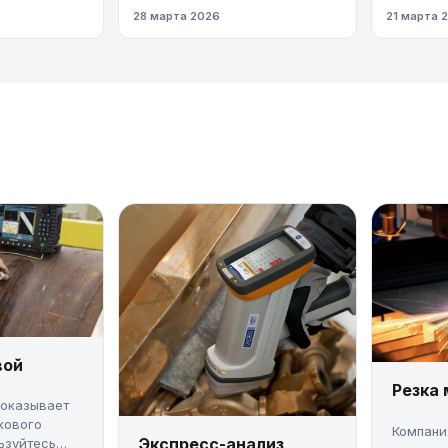
газопров
28 марта 2026
21 марта 
давлени
вой
Резка
 оказывает
кового
Компани
Экспресс-анализ
ьзуйтесь