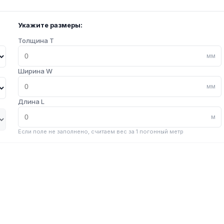
Укажите размеры:
Толщина T
мм
Ширина W
мм
Длина L
м
Если поле не заполнено, считаем вес за 1 погонный метр