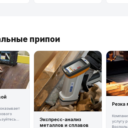
альные припои
вой
Резка
 оказывает
кового
Компани
Экспресс-анализ
ьзуйтесь
услугу 
металлов и сплавов
Восполь