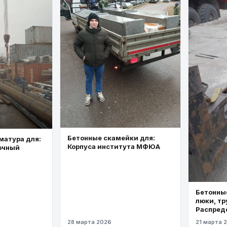
Бетонные скамейки для:
матура для:
Корпуса института МФЮА
очный
Бетонные
люки, тр
Распред
газопров
28 марта 2026
21 марта 
давлени