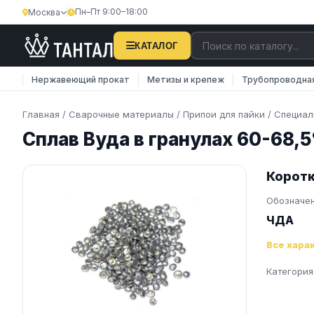
Пн–Пт 9:00–18:00
Москва
×
Затрудняетесь с поиском?
КАТАЛОГ
Наши менеджеры оперативно подберут вам
Нержавеющий прокат
Метизы и крепеж
Трубопроводна
необходимую продукцию. Закажите обратную
связь…
Главная
/
Сварочные материалы
/
Припои для пайки
/
Специал
Сплав Вуда в гранулах 60-68
Телефон
E-mail
Коротк
Обозначе
ЧДА
Все хара
ОТПРАВИТЬ
Категория
Нажимая на кнопку, вы соглашаетесь на
обработку
персональных данных