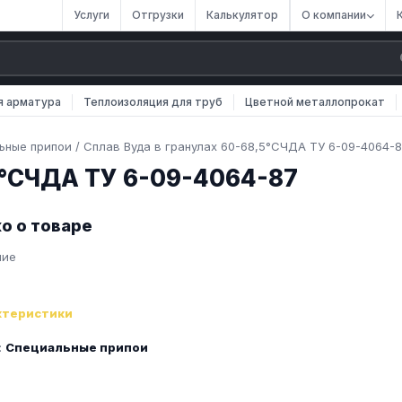
Услуги
Отгрузки
Калькулятор
О компании
я арматура
Теплоизоляция для труб
Цветной металлопрокат
ьные припои
/
Сплав Вуда в гранулах 60-68,5°CЧДА ТУ 6-09-4064-
,5°CЧДА ТУ 6-09-4064-87
о о товаре
ние
ктеристики
:
Специальные припои