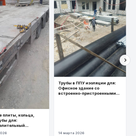
Трубы в ППУ изоляции для:
Офисное здание со
встроенно-пристроенными
торговыми площадями
 плиты, кольца,
убы для:
елительный
од высокого
2026
14 марта 2026
я