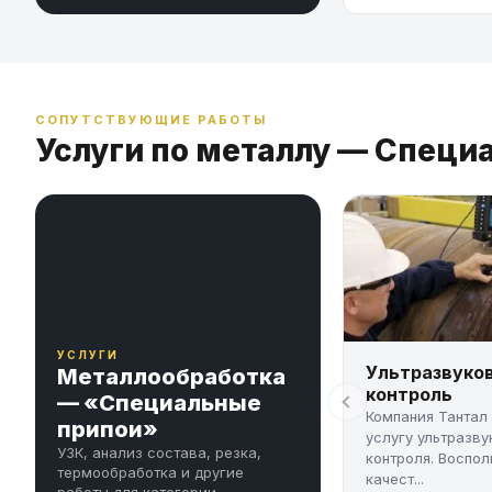
СОПУТСТВУЮЩИЕ РАБОТЫ
Услуги по металлу — Специ
УСЛУГИ
Ультразвуко
Металлообработка
контроль
— «Специальные
Компания Тантал
припои»
услугу ультразву
УЗК, анализ состава, резка,
контроля. Воспол
термообработка и другие
качест...
работы для категории