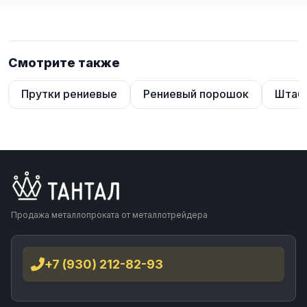
Смотрите также
Прутки рениевые
Рениевый порошок
Штаб
Продажа металлопроката от металлотрейдера
+7 (930) 212-82-93