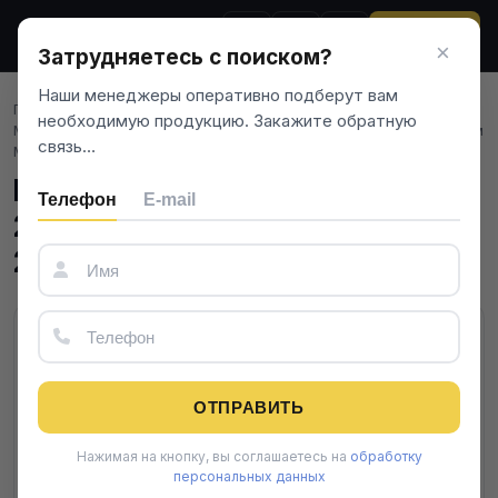
ЗВОНОК
×
Затрудняетесь с поиском?
Наши менеджеры оперативно подберут вам
Главная
/
Цветной металлопрокат
/
Медно-никелевый прокат
/
необходимую продукцию. Закажите обратную
Медно-никелевые трубы
/
Медно-никелевая труба 28 мм 2.5 мм
связь…
МНЖМц30-1-1 ТУ 48-21-715-81
Медно-никелевая труба 28 мм
Телефон
E-mail
2.5 мм МНЖМц30-1-1 ТУ 48-
21-715-81
ОТПРАВИТЬ
Нажимая на кнопку, вы соглашаетесь на
обработку
персональных данных