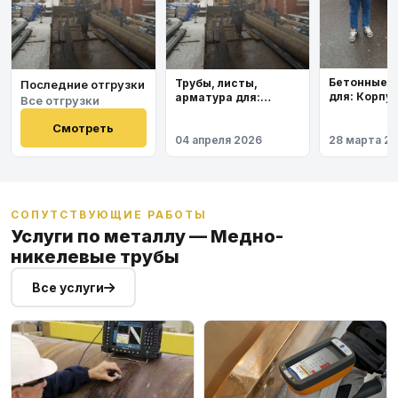
Бетонные 
Трубы, листы,
Последние отгрузки
для: Корпу
арматура для:
Все отгрузки
института
Космодром
Восточный
Смотреть
04 апреля 2026
28 марта 2
СОПУТСТВУЮЩИЕ РАБОТЫ
Услуги по металлу — Медно-
никелевые трубы
Все услуги