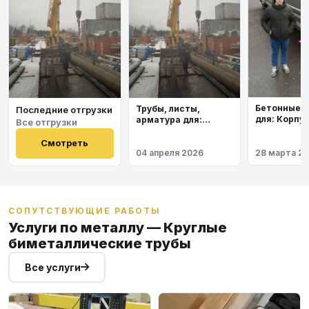
Бетонные 
Трубы, листы,
Последние отгрузки
для: Корпу
арматура для:
Все отгрузки
института
Космодром
Восточный
Смотреть
04 апреля 2026
28 марта 2
СОПУТСТВУЮЩИЕ РАБОТЫ
Услуги по металлу — Круглые
биметаллические трубы
Все услуги