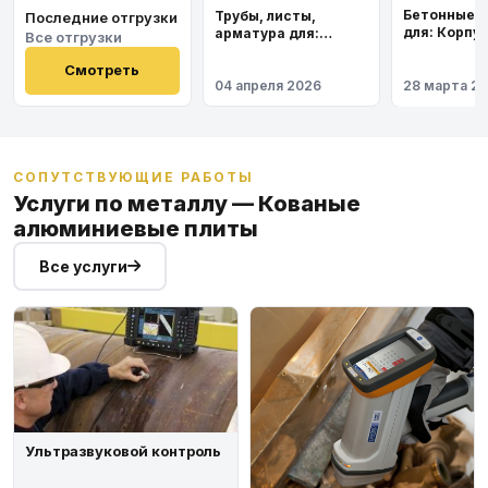
Бетонные 
Трубы, листы,
Последние отгрузки
для: Корпу
арматура для:
Все отгрузки
института
Космодром
Восточный
Смотреть
04 апреля 2026
28 марта 2
СОПУТСТВУЮЩИЕ РАБОТЫ
Услуги по металлу — Кованые
алюминиевые плиты
Все услуги
Ультразвуковой контроль