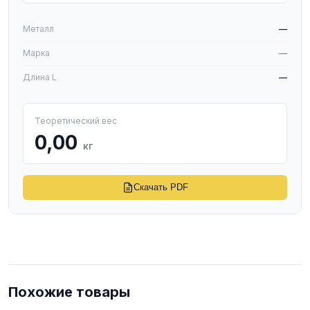
Металл
—
Марка
—
Длина L
—
Теоретический вес
0,00
кг
Скачать PDF
Похожие товары