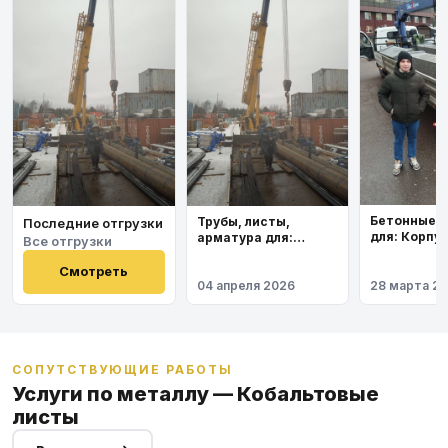
Бетонные 
Трубы, листы,
Последние отгрузки
для: Корпу
арматура для:
Все отгрузки
института
Космодром
Восточный
Смотреть
04 апреля 2026
28 марта 2
СОПУТСТВУЮЩИЕ РАБОТЫ
Услуги по металлу — Кобальтовые
листы