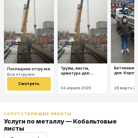
Бетонные 
Трубы, листы,
Последние отгрузки
для: Корпу
арматура для:
Все отгрузки
института
Космодром
Восточный
Смотреть
04 апреля 2026
28 марта 2
СОПУТСТВУЮЩИЕ РАБОТЫ
Услуги по металлу — Кобальтовые
листы