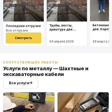
Бетонные 
Трубы, листы,
Последние отгрузки
для: Корпу
арматура для:
Все отгрузки
института
Космодром
Восточный
Смотреть
04 апреля 2026
28 марта 2
СОПУТСТВУЮЩИЕ РАБОТЫ
Услуги по металлу — Шахтные и
экскаваторные кабели
Все услуги